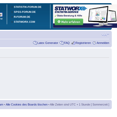
STATISTIK-FORUM.DE
SPSS-FORUM.DE
R-FORUM.DE
he
STATWORX.COM
Latex Generator
FAQ
Registrieren
Anmelden
am
•
Alle Cookies des Boards löschen
• Alle Zeiten sind UTC + 1 Stunde [ Sommerzeit ]