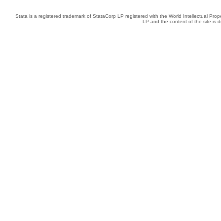
Stata is a registered trademark of StataCorp LP registered with the World Intellectual Pro
LP and the content of the site is 