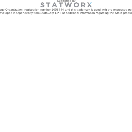
Supported by
perty Organization, registration number 1058744 and this trademark is used with the expressed per
developed independently from StataCorp LP. For additional information regarding the Stata product