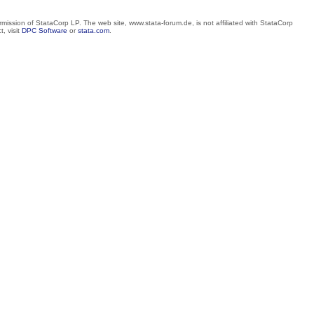
mission of StataCorp LP. The web site, www.stata-forum.de, is not affiliated with StataCorp
, visit
DPC Software
or
stata.com
.