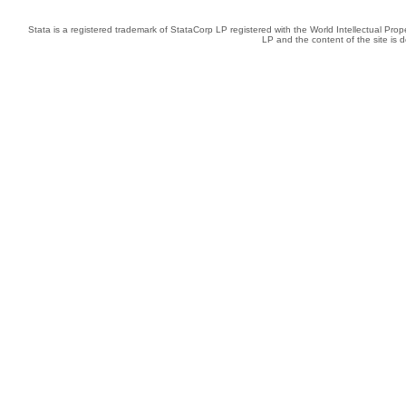
Stata is a registered trademark of StataCorp LP registered with the World Intellectual Pro
LP and the content of the site is 