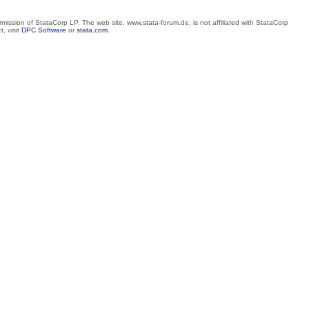
mission of StataCorp LP. The web site, www.stata-forum.de, is not affiliated with StataCorp
, visit
DPC Software
or
stata.com
.