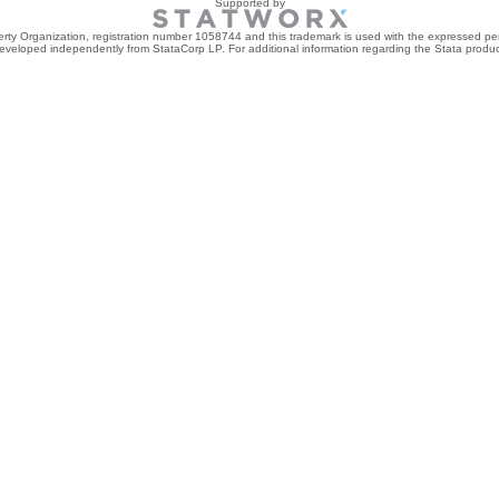
Supported by
perty Organization, registration number 1058744 and this trademark is used with the expressed per
developed independently from StataCorp LP. For additional information regarding the Stata product