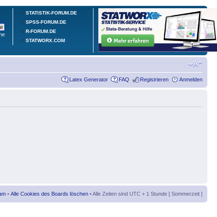
STATISTIK-FORUM.DE
SPSS-FORUM.DE
R-FORUM.DE
he
STATWORX.COM
Latex Generator
FAQ
Registrieren
Anmelden
am
•
Alle Cookies des Boards löschen
• Alle Zeiten sind UTC + 1 Stunde [ Sommerzeit ]