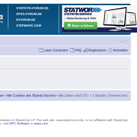
STATISTIK-FORUM.DE
SPSS-FORUM.DE
R-FORUM.DE
he
STATWORX.COM
Latex Generator
FAQ
Registrieren
Anmelden
am
•
Alle Cookies des Boards löschen
• Alle Zeiten sind UTC + 1 Stunde [ Sommerzeit ]
mission of StataCorp LP. The web site, www.stata-forum.de, is not affiliated with StataCorp
, visit
DPC Software
or
stata.com
.