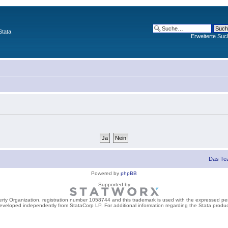
Stata
Erweiterte Suc
Das Te
Powered by
phpBB
Supported by
perty Organization, registration number 1058744 and this trademark is used with the expressed per
developed independently from StataCorp LP. For additional information regarding the Stata product