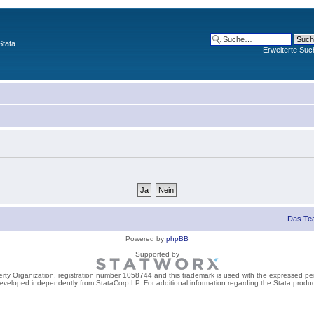
Stata
Erweiterte Suc
Das Te
Powered by
phpBB
Supported by
perty Organization, registration number 1058744 and this trademark is used with the expressed per
developed independently from StataCorp LP. For additional information regarding the Stata product