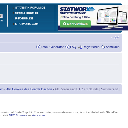
STATISTIK-FORUM.DE
SPSS-FORUM.DE
R-FORUM.DE
he
STATWORX.COM
Latex Generator
FAQ
Registrieren
Anmelden
am
•
Alle Cookies des Boards löschen
• Alle Zeiten sind UTC + 1 Stunde [ Sommerzeit ]
mission of StataCorp LP. The web site, www.stata-forum.de, is not affiliated with StataCorp
, visit
DPC Software
or
stata.com
.