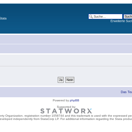
Stata
Erweiterte Suc
Das Te
Powered by
phpBB
Supported by
perty Organization, registration number 1058744 and this trademark is used with the expressed per
developed independently from StataCorp LP. For additional information regarding the Stata product