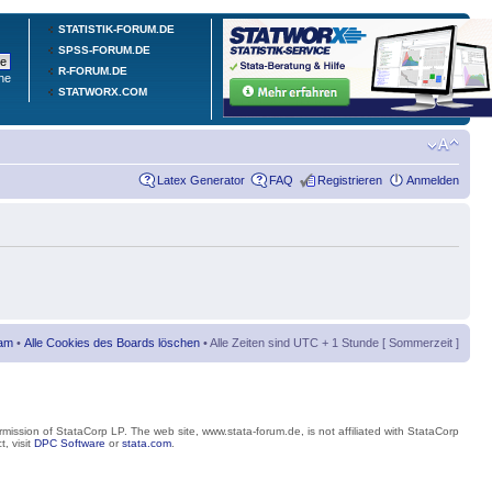
STATISTIK-FORUM.DE
SPSS-FORUM.DE
R-FORUM.DE
he
STATWORX.COM
Latex Generator
FAQ
Registrieren
Anmelden
am
•
Alle Cookies des Boards löschen
• Alle Zeiten sind UTC + 1 Stunde [ Sommerzeit ]
mission of StataCorp LP. The web site, www.stata-forum.de, is not affiliated with StataCorp
, visit
DPC Software
or
stata.com
.