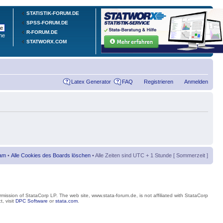
STATISTIK-FORUM.DE
SPSS-FORUM.DE
R-FORUM.DE
he
STATWORX.COM
Latex Generator
FAQ
Registrieren
Anmelden
am
•
Alle Cookies des Boards löschen
• Alle Zeiten sind UTC + 1 Stunde [ Sommerzeit ]
mission of StataCorp LP. The web site, www.stata-forum.de, is not affiliated with StataCorp
, visit
DPC Software
or
stata.com
.