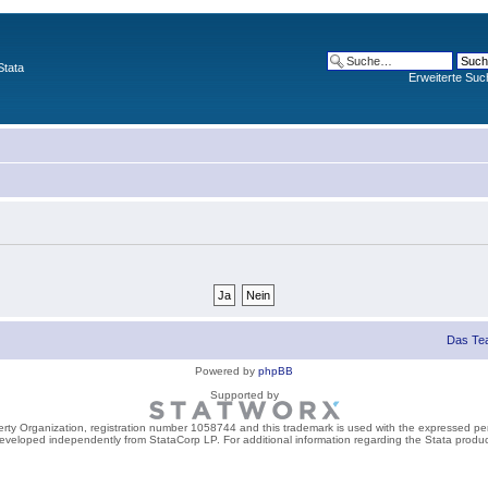
Stata
Erweiterte Suc
Das Te
Powered by
phpBB
Supported by
perty Organization, registration number 1058744 and this trademark is used with the expressed per
developed independently from StataCorp LP. For additional information regarding the Stata product