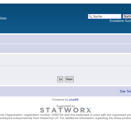
Stata
Erweiterte Suc
Das Te
Powered by
phpBB
Supported by
perty Organization, registration number 1058744 and this trademark is used with the expressed per
developed independently from StataCorp LP. For additional information regarding the Stata product