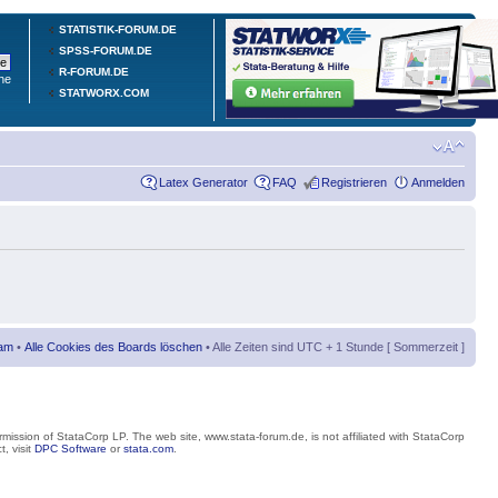
STATISTIK-FORUM.DE
SPSS-FORUM.DE
R-FORUM.DE
he
STATWORX.COM
Latex Generator
FAQ
Registrieren
Anmelden
am
•
Alle Cookies des Boards löschen
• Alle Zeiten sind UTC + 1 Stunde [ Sommerzeit ]
mission of StataCorp LP. The web site, www.stata-forum.de, is not affiliated with StataCorp
, visit
DPC Software
or
stata.com
.