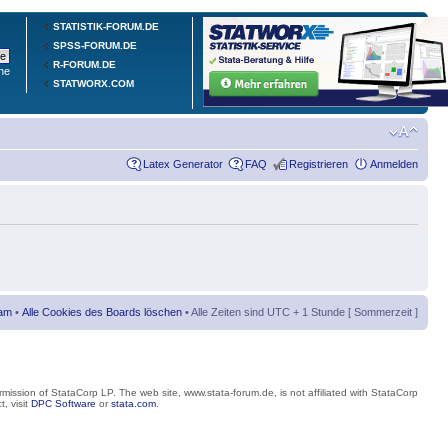
STATISTIK-FORUM.DE
SPSS-FORUM.DE
R-FORUM.DE
he
STATWORX.COM
Latex Generator
FAQ
Registrieren
Anmelden
am
•
Alle Cookies des Boards löschen
• Alle Zeiten sind UTC + 1 Stunde [ Sommerzeit ]
mission of StataCorp LP. The web site, www.stata-forum.de, is not affiliated with StataCorp
, visit
DPC Software
or
stata.com
.