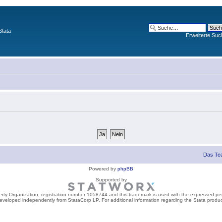
Stata
Erweiterte Suc
Das Te
Powered by
phpBB
Supported by
perty Organization, registration number 1058744 and this trademark is used with the expressed per
developed independently from StataCorp LP. For additional information regarding the Stata product