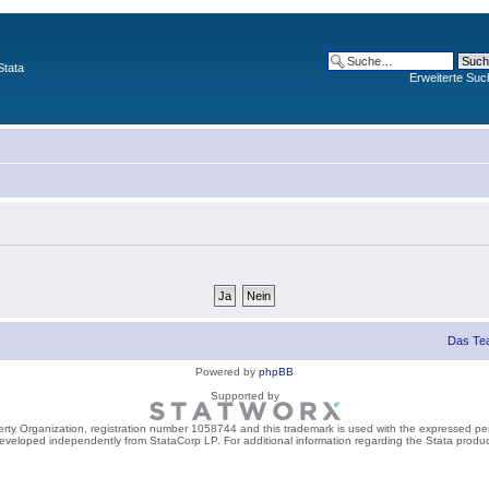
Stata
Erweiterte Suc
Das Te
Powered by
phpBB
Supported by
perty Organization, registration number 1058744 and this trademark is used with the expressed per
developed independently from StataCorp LP. For additional information regarding the Stata product