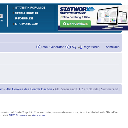
STATISTIK-FORUM.DE
SPSS-FORUM.DE
R-FORUM.DE
he
STATWORX.COM
Latex Generator
FAQ
Registrieren
Anmelden
am
•
Alle Cookies des Boards löschen
• Alle Zeiten sind UTC + 1 Stunde [ Sommerzeit ]
mission of StataCorp LP. The web site, www.stata-forum.de, is not affiliated with StataCorp
, visit
DPC Software
or
stata.com
.