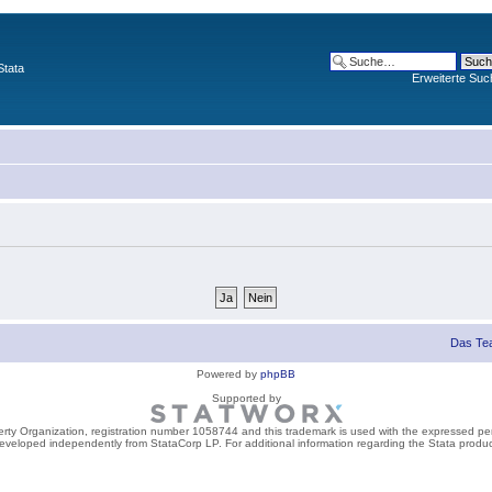
Stata
Erweiterte Suc
Das Te
Powered by
phpBB
Supported by
perty Organization, registration number 1058744 and this trademark is used with the expressed per
developed independently from StataCorp LP. For additional information regarding the Stata product