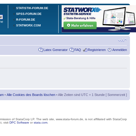
STATISTIK-FORUM.DE
SPSS-FORUM.DE
R-FORUM.DE
he
STATWORX.COM
Latex Generator
FAQ
Registrieren
Anmelden
am
•
Alle Cookies des Boards löschen
• Alle Zeiten sind UTC + 1 Stunde [ Sommerzeit ]
mission of StataCorp LP. The web site, www.stata-forum.de, is not affiliated with StataCorp
, visit
DPC Software
or
stata.com
.