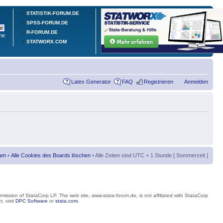
STATISTIK-FORUM.DE
SPSS-FORUM.DE
R-FORUM.DE
he
STATWORX.COM
Latex Generator
FAQ
Registrieren
Anmelden
am
•
Alle Cookies des Boards löschen
• Alle Zeiten sind UTC + 1 Stunde [ Sommerzeit ]
mission of StataCorp LP. The web site, www.stata-forum.de, is not affiliated with StataCorp
, visit
DPC Software
or
stata.com
.