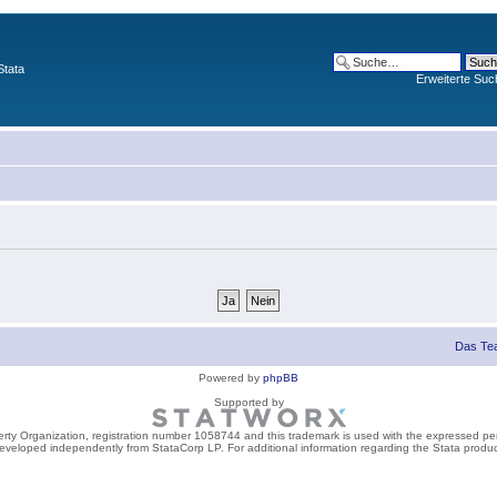
Stata
Erweiterte Suc
Das Te
Powered by
phpBB
Supported by
perty Organization, registration number 1058744 and this trademark is used with the expressed per
developed independently from StataCorp LP. For additional information regarding the Stata product