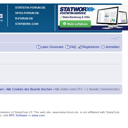
STATISTIK-FORUM.DE
SPSS-FORUM.DE
R-FORUM.DE
he
STATWORX.COM
Latex Generator
FAQ
Registrieren
Anmelden
am
•
Alle Cookies des Boards löschen
• Alle Zeiten sind UTC + 1 Stunde [ Sommerzeit ]
mission of StataCorp LP. The web site, www.stata-forum.de, is not affiliated with StataCorp
, visit
DPC Software
or
stata.com
.