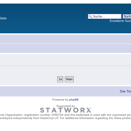
Stata
Erweiterte Suc
Das Te
Powered by
phpBB
Supported by
perty Organization, registration number 1058744 and this trademark is used with the expressed per
developed independently from StataCorp LP. For additional information regarding the Stata product