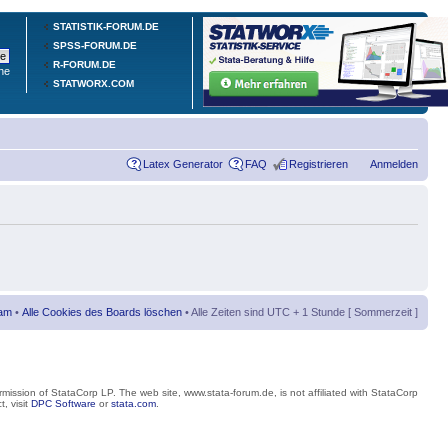
STATISTIK-FORUM.DE
SPSS-FORUM.DE
R-FORUM.DE
he
STATWORX.COM
Latex Generator
FAQ
Registrieren
Anmelden
am
•
Alle Cookies des Boards löschen
• Alle Zeiten sind UTC + 1 Stunde [ Sommerzeit ]
mission of StataCorp LP. The web site, www.stata-forum.de, is not affiliated with StataCorp
, visit
DPC Software
or
stata.com
.