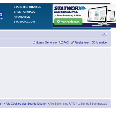
STATISTIK-FORUM.DE
SPSS-FORUM.DE
R-FORUM.DE
he
STATWORX.COM
Latex Generator
FAQ
Registrieren
Anmelden
am
•
Alle Cookies des Boards löschen
• Alle Zeiten sind UTC + 1 Stunde [ Sommerzeit ]