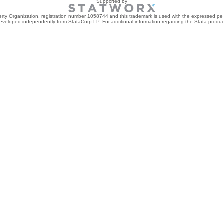
Supported by
perty Organization, registration number 1058744 and this trademark is used with the expressed per
developed independently from StataCorp LP. For additional information regarding the Stata product