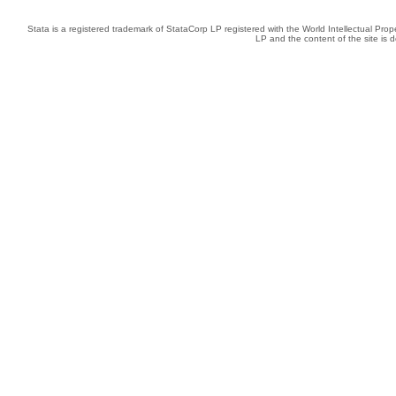
Stata is a registered trademark of StataCorp LP registered with the World Intellectual Pro
LP and the content of the site is 