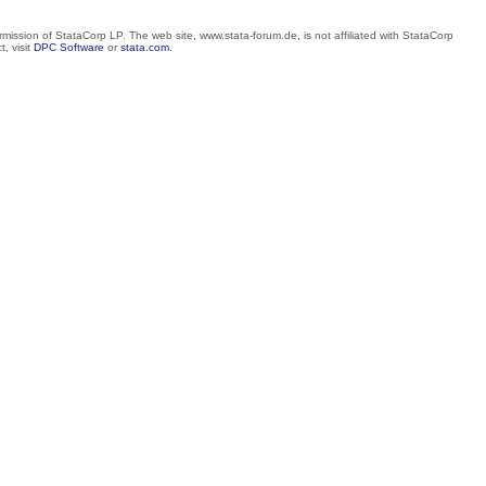
mission of StataCorp LP. The web site, www.stata-forum.de, is not affiliated with StataCorp
, visit
DPC Software
or
stata.com
.