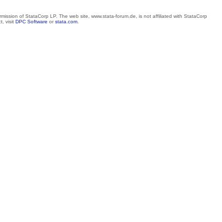
mission of StataCorp LP. The web site, www.stata-forum.de, is not affiliated with StataCorp
, visit
DPC Software
or
stata.com
.