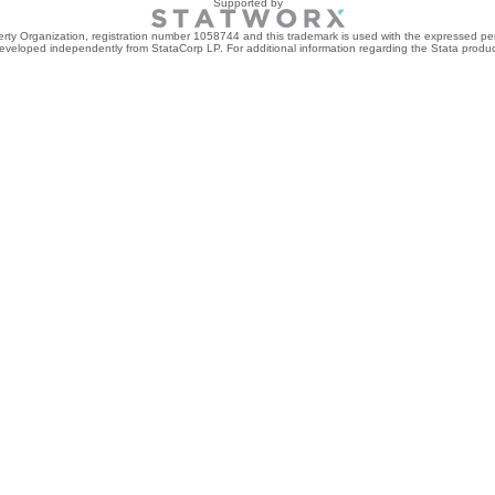
Supported by
perty Organization, registration number 1058744 and this trademark is used with the expressed per
developed independently from StataCorp LP. For additional information regarding the Stata product