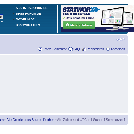
STATISTIK-FORUM.DE
SPSS-FORUM.DE
R-FORUM.DE
he
STATWORX.COM
Latex Generator
FAQ
Registrieren
Anmelden
am
•
Alle Cookies des Boards löschen
• Alle Zeiten sind UTC + 1 Stunde [ Sommerzeit ]