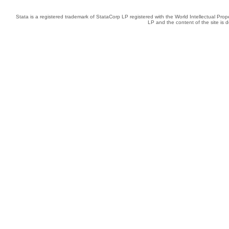
Stata is a registered trademark of StataCorp LP registered with the World Intellectual Pro
LP and the content of the site is 