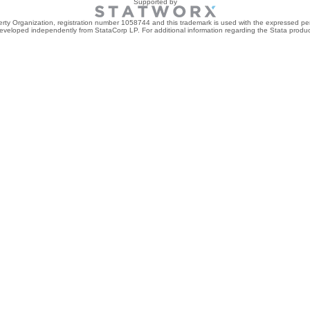
Supported by
perty Organization, registration number 1058744 and this trademark is used with the expressed per
developed independently from StataCorp LP. For additional information regarding the Stata product