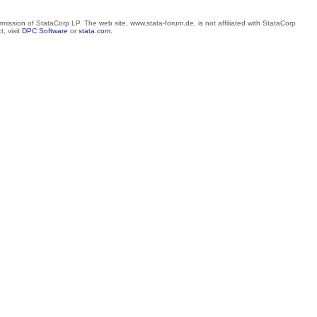
mission of StataCorp LP. The web site, www.stata-forum.de, is not affiliated with StataCorp
, visit
DPC Software
or
stata.com
.