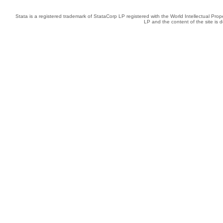
Stata is a registered trademark of StataCorp LP registered with the World Intellectual Pro
LP and the content of the site is 