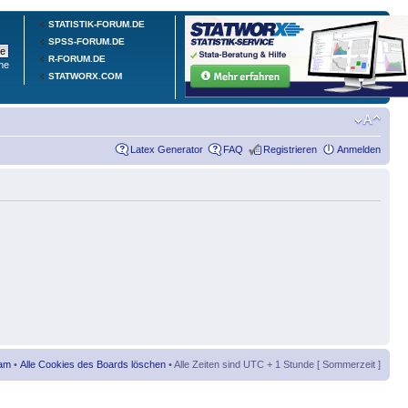
STATISTIK-FORUM.DE
SPSS-FORUM.DE
R-FORUM.DE
he
STATWORX.COM
Latex Generator
FAQ
Registrieren
Anmelden
am
•
Alle Cookies des Boards löschen
• Alle Zeiten sind UTC + 1 Stunde [ Sommerzeit ]