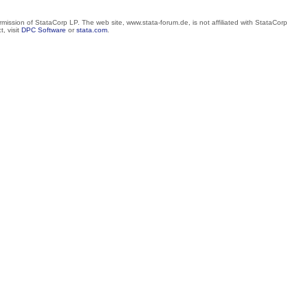
mission of StataCorp LP. The web site, www.stata-forum.de, is not affiliated with StataCorp
, visit
DPC Software
or
stata.com
.