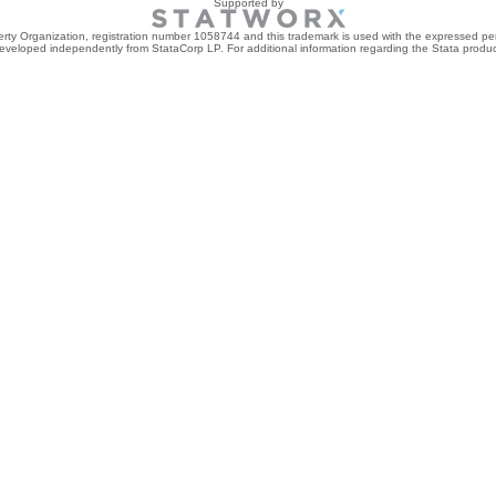
Supported by
perty Organization, registration number 1058744 and this trademark is used with the expressed per
developed independently from StataCorp LP. For additional information regarding the Stata product