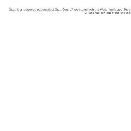
Stata is a registered trademark of StataCorp LP registered with the World Intellectual Pro
LP and the content of the site is 