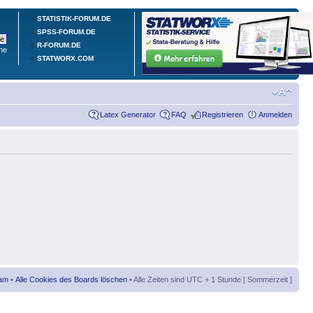
STATISTIK-FORUM.DE
SPSS-FORUM.DE
R-FORUM.DE
he
STATWORX.COM
Latex Generator
FAQ
Registrieren
Anmelden
am
•
Alle Cookies des Boards löschen
• Alle Zeiten sind UTC + 1 Stunde [ Sommerzeit ]