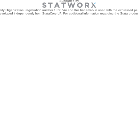
Supported by
perty Organization, registration number 1058744 and this trademark is used with the expressed per
developed independently from StataCorp LP. For additional information regarding the Stata product