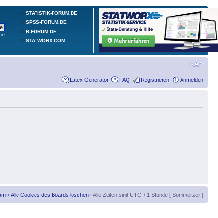
STATISTIK-FORUM.DE
SPSS-FORUM.DE
R-FORUM.DE
he
STATWORX.COM
Latex Generator
FAQ
Registrieren
Anmelden
am
•
Alle Cookies des Boards löschen
• Alle Zeiten sind UTC + 1 Stunde [ Sommerzeit ]