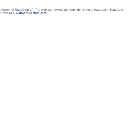
mission of StataCorp LP. The web site, www.stata-forum.de, is not affiliated with StataCorp
, visit
DPC Software
or
stata.com
.