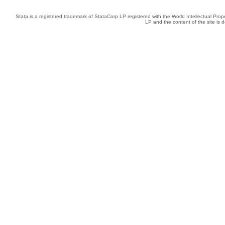
Stata is a registered trademark of StataCorp LP registered with the World Intellectual Pro
LP and the content of the site is 