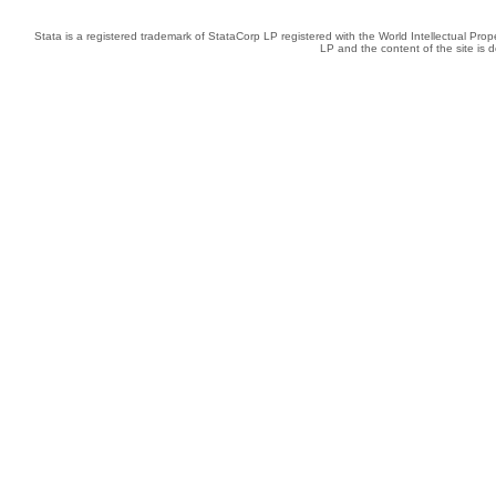
Stata is a registered trademark of StataCorp LP registered with the World Intellectual Pro
LP and the content of the site is 