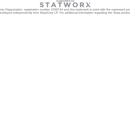
Supported by
perty Organization, registration number 1058744 and this trademark is used with the expressed per
developed independently from StataCorp LP. For additional information regarding the Stata product