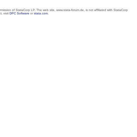
mission of StataCorp LP. The web site, www.stata-forum.de, is not affiliated with StataCorp
, visit
DPC Software
or
stata.com
.