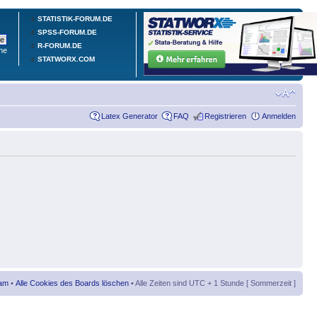
STATISTIK-FORUM.DE
SPSS-FORUM.DE
R-FORUM.DE
he
STATWORX.COM
Latex Generator
FAQ
Registrieren
Anmelden
am
•
Alle Cookies des Boards löschen
• Alle Zeiten sind UTC + 1 Stunde [ Sommerzeit ]