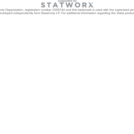
Supported by
perty Organization, registration number 1058744 and this trademark is used with the expressed per
developed independently from StataCorp LP. For additional information regarding the Stata product