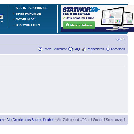
STATISTIK-FORUM.DE
SPSS-FORUM.DE
R-FORUM.DE
he
STATWORX.COM
Latex Generator
FAQ
Registrieren
Anmelden
am
•
Alle Cookies des Boards löschen
• Alle Zeiten sind UTC + 1 Stunde [ Sommerzeit ]