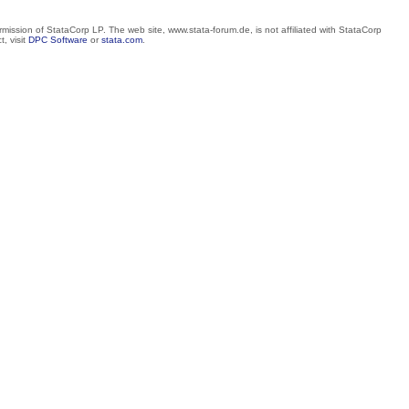
mission of StataCorp LP. The web site, www.stata-forum.de, is not affiliated with StataCorp
, visit
DPC Software
or
stata.com
.