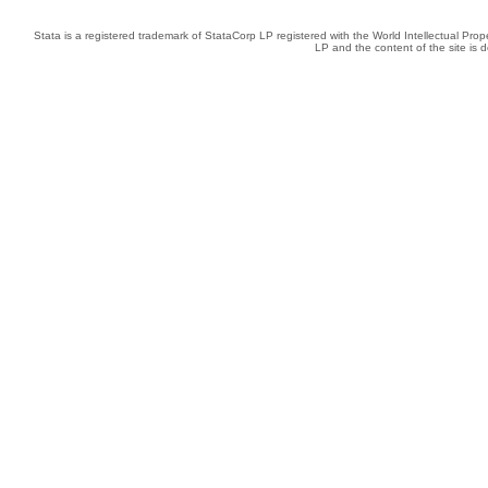
Stata is a registered trademark of StataCorp LP registered with the World Intellectual Pro
LP and the content of the site is 