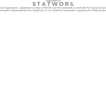
Supported by
perty Organization, registration number 1058744 and this trademark is used with the expressed per
developed independently from StataCorp LP. For additional information regarding the Stata product