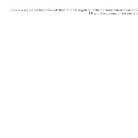
Stata is a registered trademark of StataCorp LP registered with the World Intellectual Pro
LP and the content of the site is 