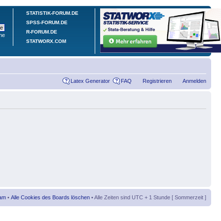
STATISTIK-FORUM.DE
SPSS-FORUM.DE
R-FORUM.DE
he
STATWORX.COM
Latex Generator
FAQ
Registrieren
Anmelden
am
•
Alle Cookies des Boards löschen
• Alle Zeiten sind UTC + 1 Stunde [ Sommerzeit ]