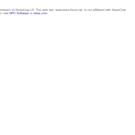
mission of StataCorp LP. The web site, www.stata-forum.de, is not affiliated with StataCorp
, visit
DPC Software
or
stata.com
.