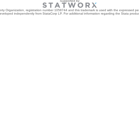
Supported by
perty Organization, registration number 1058744 and this trademark is used with the expressed per
developed independently from StataCorp LP. For additional information regarding the Stata product