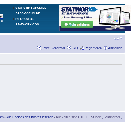
STATISTIK-FORUM.DE
SPSS-FORUM.DE
R-FORUM.DE
he
STATWORX.COM
Latex Generator
FAQ
Registrieren
Anmelden
am
•
Alle Cookies des Boards löschen
• Alle Zeiten sind UTC + 1 Stunde [ Sommerzeit ]