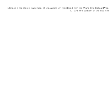
Stata is a registered trademark of StataCorp LP registered with the World Intellectual Pro
LP and the content of the site is 