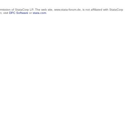
mission of StataCorp LP. The web site, www.stata-forum.de, is not affiliated with StataCorp
, visit
DPC Software
or
stata.com
.