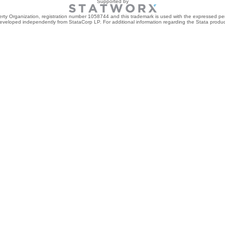
Supported by
perty Organization, registration number 1058744 and this trademark is used with the expressed per
developed independently from StataCorp LP. For additional information regarding the Stata product