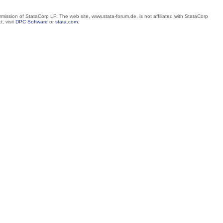
mission of StataCorp LP. The web site, www.stata-forum.de, is not affiliated with StataCorp
, visit
DPC Software
or
stata.com
.