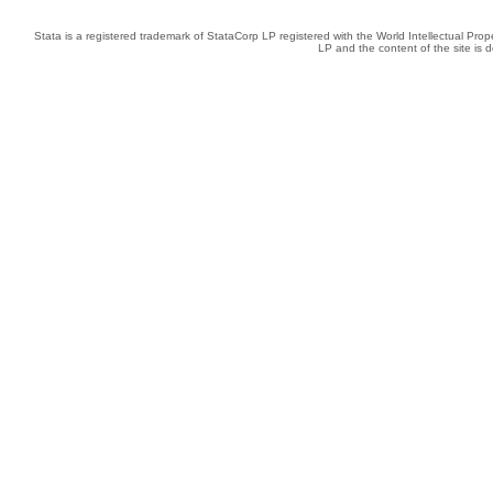
Stata is a registered trademark of StataCorp LP registered with the World Intellectual Pro
LP and the content of the site is 