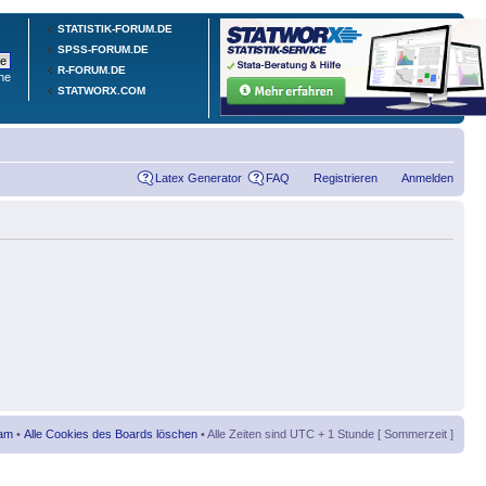
STATISTIK-FORUM.DE
SPSS-FORUM.DE
R-FORUM.DE
he
STATWORX.COM
Latex Generator
FAQ
Registrieren
Anmelden
am
•
Alle Cookies des Boards löschen
• Alle Zeiten sind UTC + 1 Stunde [ Sommerzeit ]