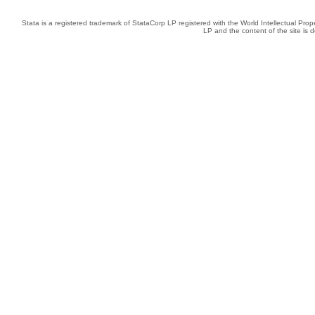
Stata is a registered trademark of StataCorp LP registered with the World Intellectual Pro
LP and the content of the site is 