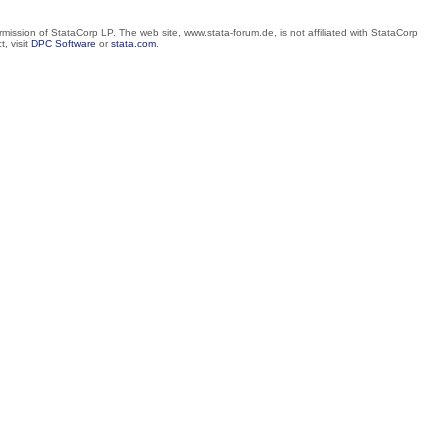
mission of StataCorp LP. The web site, www.stata-forum.de, is not affiliated with StataCorp
, visit
DPC Software
or
stata.com
.