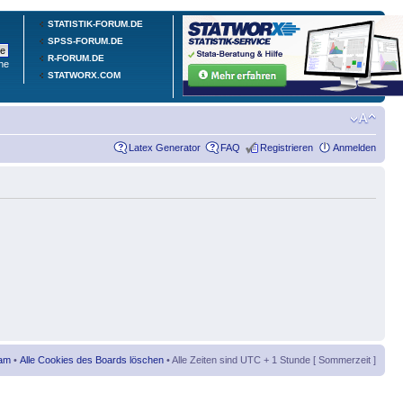
STATISTIK-FORUM.DE
SPSS-FORUM.DE
R-FORUM.DE
he
STATWORX.COM
Latex Generator
FAQ
Registrieren
Anmelden
am
•
Alle Cookies des Boards löschen
• Alle Zeiten sind UTC + 1 Stunde [ Sommerzeit ]