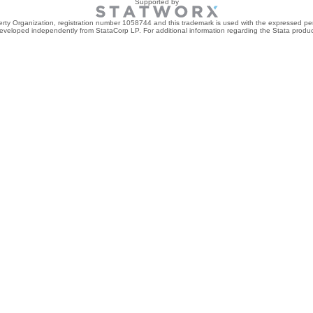
Supported by
perty Organization, registration number 1058744 and this trademark is used with the expressed per
developed independently from StataCorp LP. For additional information regarding the Stata product