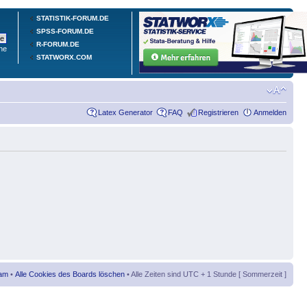
STATISTIK-FORUM.DE
SPSS-FORUM.DE
R-FORUM.DE
he
STATWORX.COM
Latex Generator
FAQ
Registrieren
Anmelden
am
•
Alle Cookies des Boards löschen
• Alle Zeiten sind UTC + 1 Stunde [ Sommerzeit ]