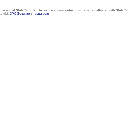
mission of StataCorp LP. The web site, www.stata-forum.de, is not affiliated with StataCorp
, visit
DPC Software
or
stata.com
.