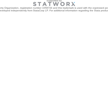
Supported by
perty Organization, registration number 1058744 and this trademark is used with the expressed per
developed independently from StataCorp LP. For additional information regarding the Stata product