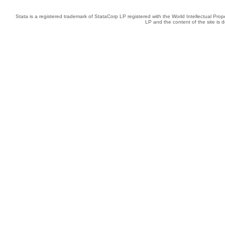
Stata is a registered trademark of StataCorp LP registered with the World Intellectual Pro
LP and the content of the site is 