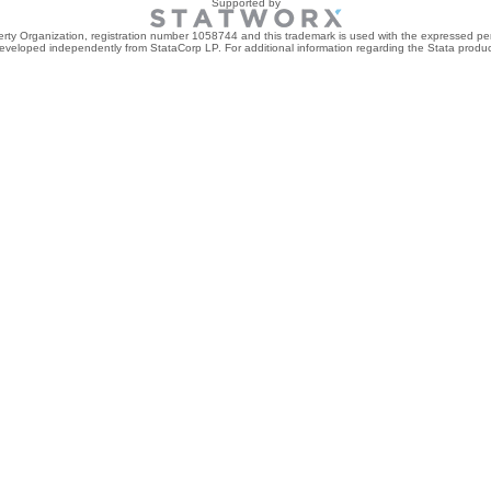
Supported by
perty Organization, registration number 1058744 and this trademark is used with the expressed per
developed independently from StataCorp LP. For additional information regarding the Stata product