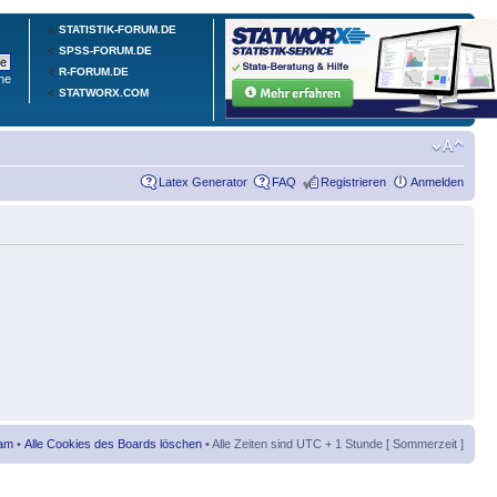
STATISTIK-FORUM.DE
SPSS-FORUM.DE
R-FORUM.DE
he
STATWORX.COM
Latex Generator
FAQ
Registrieren
Anmelden
am
•
Alle Cookies des Boards löschen
• Alle Zeiten sind UTC + 1 Stunde [ Sommerzeit ]