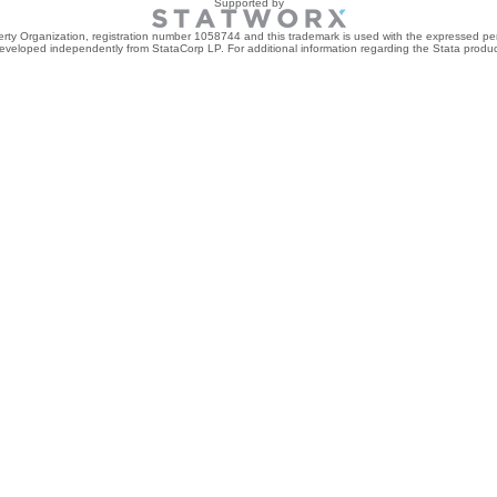
Supported by
perty Organization, registration number 1058744 and this trademark is used with the expressed per
developed independently from StataCorp LP. For additional information regarding the Stata product