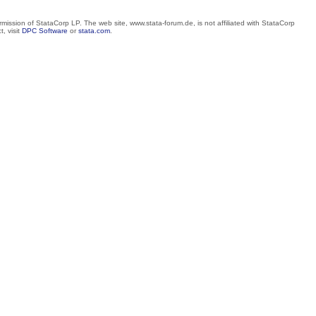
mission of StataCorp LP. The web site, www.stata-forum.de, is not affiliated with StataCorp
, visit
DPC Software
or
stata.com
.