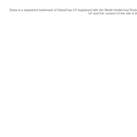
Stata is a registered trademark of StataCorp LP registered with the World Intellectual Pro
LP and the content of the site is 