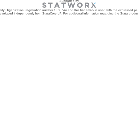
Supported by
perty Organization, registration number 1058744 and this trademark is used with the expressed per
developed independently from StataCorp LP. For additional information regarding the Stata product