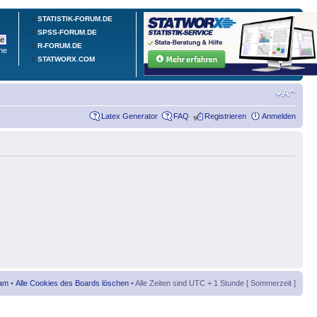
STATISTIK-FORUM.DE
SPSS-FORUM.DE
R-FORUM.DE
he
STATWORX.COM
Latex Generator
FAQ
Registrieren
Anmelden
am
•
Alle Cookies des Boards löschen
• Alle Zeiten sind UTC + 1 Stunde [ Sommerzeit ]