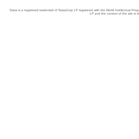
Stata is a registered trademark of StataCorp LP registered with the World Intellectual Pro
LP and the content of the site is 