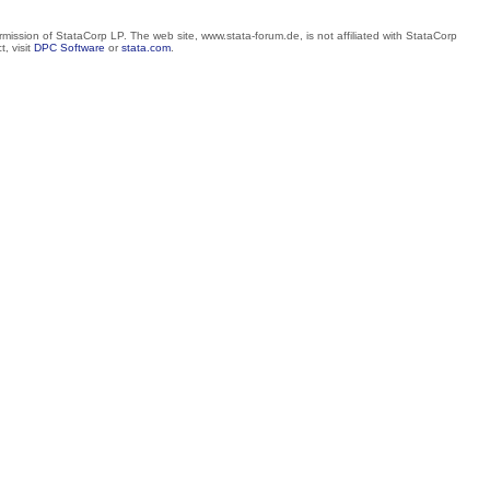
mission of StataCorp LP. The web site, www.stata-forum.de, is not affiliated with StataCorp
, visit
DPC Software
or
stata.com
.