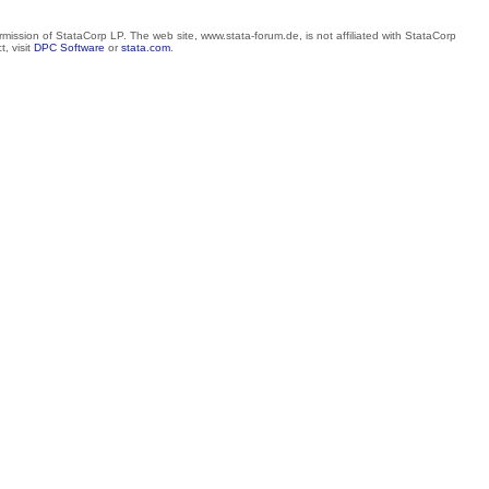
mission of StataCorp LP. The web site, www.stata-forum.de, is not affiliated with StataCorp
, visit
DPC Software
or
stata.com
.