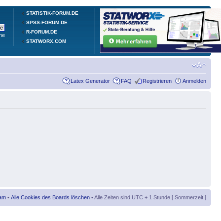
STATISTIK-FORUM.DE
SPSS-FORUM.DE
R-FORUM.DE
he
STATWORX.COM
Latex Generator
FAQ
Registrieren
Anmelden
am
•
Alle Cookies des Boards löschen
• Alle Zeiten sind UTC + 1 Stunde [ Sommerzeit ]