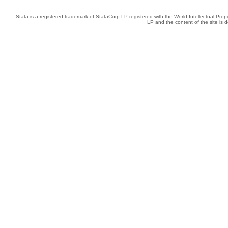
Stata is a registered trademark of StataCorp LP registered with the World Intellectual Pro
LP and the content of the site is 