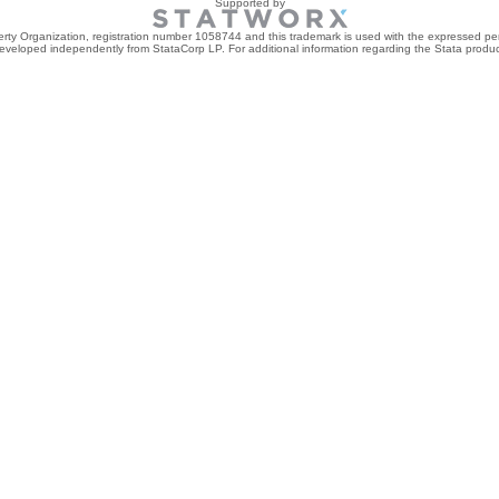
Supported by
perty Organization, registration number 1058744 and this trademark is used with the expressed per
developed independently from StataCorp LP. For additional information regarding the Stata product