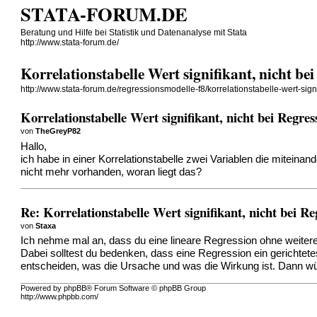
STATA-FORUM.DE
Beratung und Hilfe bei Statistik und Datenanalyse mit Stata
http://www.stata-forum.de/
Korrelationstabelle Wert signifikant, nicht be
http://www.stata-forum.de/regressionsmodelle-f8/korrelationstabelle-wert-sign
Korrelationstabelle Wert signifikant, nicht bei Regres
von
TheGreyP82
Hallo,
ich habe in einer Korrelationstabelle zwei Variablen die miteinan
nicht mehr vorhanden, woran liegt das?
Re: Korrelationstabelle Wert signifikant, nicht bei Re
von
Staxa
Ich nehme mal an, dass du eine lineare Regression ohne weitere P
Dabei solltest du bedenken, dass eine Regression ein gerichtetes 
entscheiden, was die Ursache und was die Wirkung ist. Dann wü
Powered by phpBB® Forum Software © phpBB Group
http://www.phpbb.com/