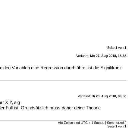
Seite
1
von
1
Verfasst:
Mo 27. Aug 2018, 18:38
beiden Variablen eine Regression durchführe, ist die Signifikanz
Verfasst:
Di 28. Aug 2018, 09:50
rr X Y, sig
 der Fall ist. Grundsätzlich muss daher deine Theorie
Alle Zeiten sind UTC + 1 Stunde [ Sommerzeit ]
Seite
1
von
1