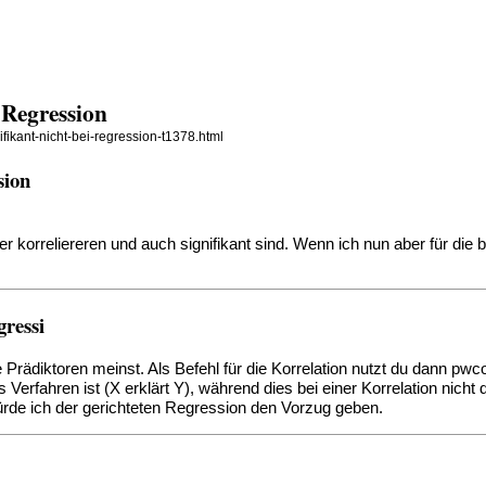
i Regression
ifikant-nicht-bei-regression-t1378.html
sion
der korreliereren und auch signifikant sind. Wenn ich nun aber für die 
gressi
rädiktoren meinst. Als Befehl für die Korrelation nutzt du dann pwco
Verfahren ist (X erklärt Y), während dies bei einer Korrelation nicht
rde ich der gerichteten Regression den Vorzug geben.