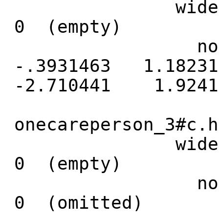
wider 
0 (empty)
not fam
-.3931463 1.18
-2.710441 1.9241
onecareperson_3#c.h
wider 
0 (empty)
not f
0 (omitted)