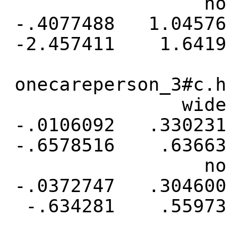
not fam
-.4077488 1.04
-2.457411 1.6419
onecareperson_3#c.h
wider fa
-.0106092 .330
-.6578516 .63663
not fam
-.0372747 .304
-.634281 .55973