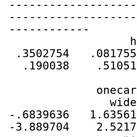
-------------------
-------------------
------------
health_
.3502754 .081
.190038 .51051
onecareper
wider fa
-.6839636 1.63
-3.889704 2.5217