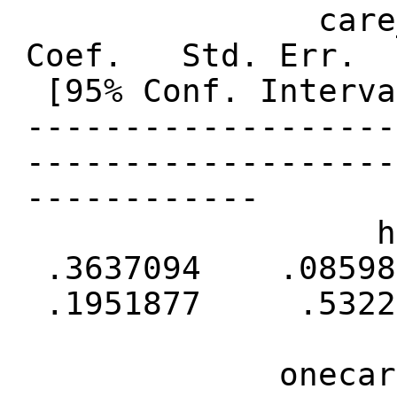
care_ben
Coef. Std. E
[95% Conf. Interva
-------------------
-------------------
------------
health_
.3637094 .08
.1951877 .5322
onecareper