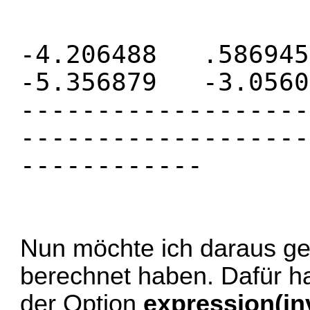
_con
-4.206488 .586
-5.356879 -3.0560
-------------------
-------------------
------------
Nun möchte ich daraus ge
berechnet haben. Dafür h
der Option
expression(inv