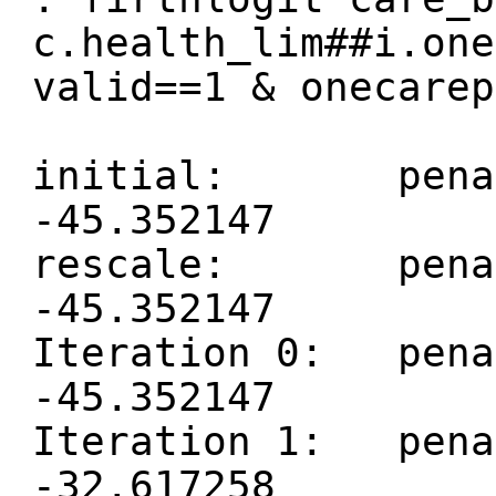
c.health_lim##i.one
valid==1 & onecarep
initial: penaliz
-45.352147
rescale: penaliz
-45.352147
Iteration 0: penal
-45.352147
Iteration 1: penal
-32.617258