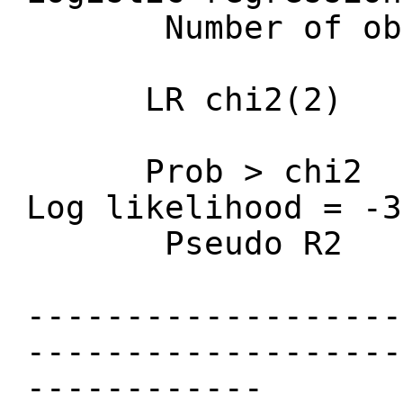
Number of
LR chi2(2
Prob > chi
Log likeliho
Pseudo R2
-------------------
-------------------
------------