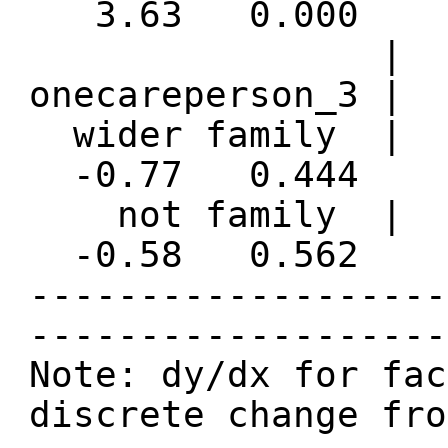
3.63 0.000 .0
|
onecareperson_3 |
wider family | 
-0.77 0.444 -.
not family | -
-0.58 0.562 -.
-------------------
-------------------
Note: dy/dx for fac
discrete change fro