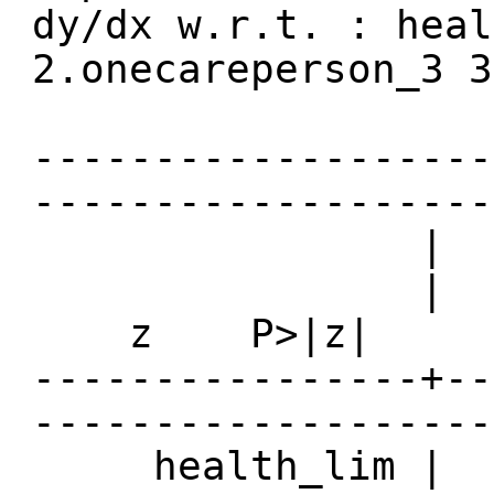
dy/dx w.r.t. : heal
2.onecareperson_3 3
-------------------
-------------------
| Delt
| dy/dx
z P>|z| [95% 
----------------+--
-------------------
health_lim | 