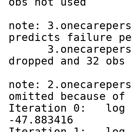
obs not used
note: 3.onecarepers
predicts failure pe
3.onecareperson
dropped and 32 obs 
note: 2.onecarepers
omitted because of 
Iteration 0: log 
-47.883416
Iteration 1: log 