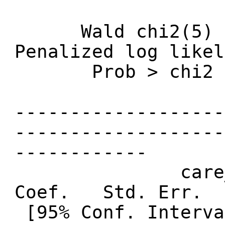
Wald chi2(
Penalized log li
Prob > chi
-------------------
-------------------
------------
care_ben
Coef. Std. E
[95% Conf. Interva