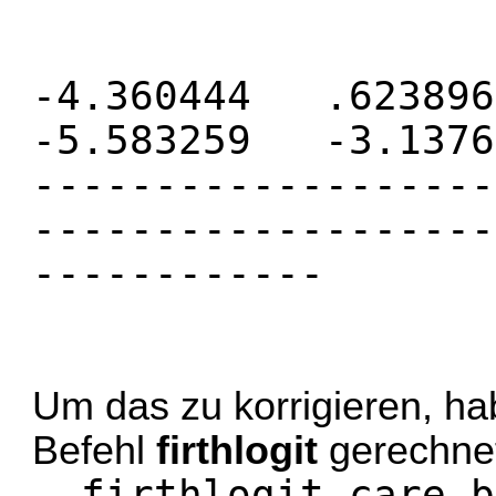
_con
-4.360444 .623
-5.583259 -3.1376
-------------------
-------------------
------------
Um das zu korrigieren, ha
Befehl
firthlogit
gerechnet
. firthlogit care_b