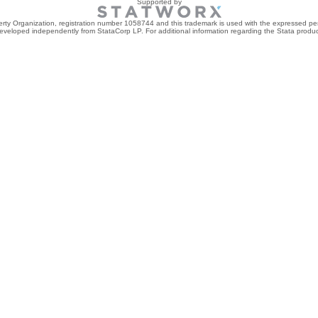
Supported by
perty Organization, registration number 1058744 and this trademark is used with the expressed per
developed independently from StataCorp LP. For additional information regarding the Stata product