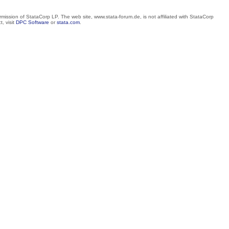
mission of StataCorp LP. The web site, www.stata-forum.de, is not affiliated with StataCorp
, visit
DPC Software
or
stata.com
.