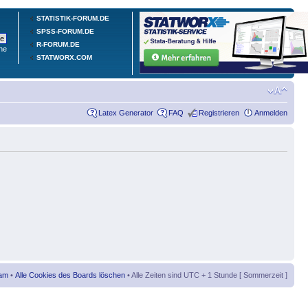
STATISTIK-FORUM.DE
SPSS-FORUM.DE
R-FORUM.DE
he
STATWORX.COM
Latex Generator
FAQ
Registrieren
Anmelden
am
•
Alle Cookies des Boards löschen
• Alle Zeiten sind UTC + 1 Stunde [ Sommerzeit ]