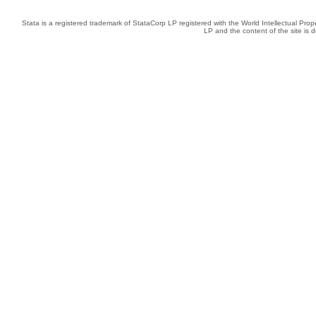
Stata is a registered trademark of StataCorp LP registered with the World Intellectual Pro
LP and the content of the site is 