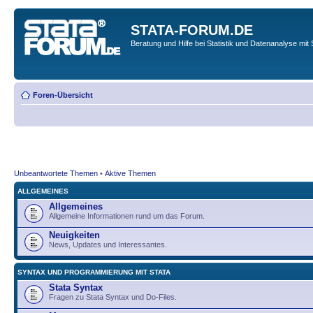
STATA-FORUM.DE
Beratung und Hilfe bei Statistik und Datenanalyse mit 
Foren-Übersicht
Unbeantwortete Themen
•
Aktive Themen
ALLGEMEINES
Allgemeines
Allgemeine Informationen rund um das Forum.
Neuigkeiten
News, Updates und Interessantes.
SYNTAX UND PROGRAMMIERUNG MIT STATA
Stata Syntax
Fragen zu Stata Syntax und Do-Files.