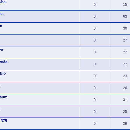
wha
0
15
ca
0
63
om
0
30
0
27
ve
0
22
estä
0
27
 bio
0
23
a
0
26
isum
0
31
a
0
25
 375
0
39