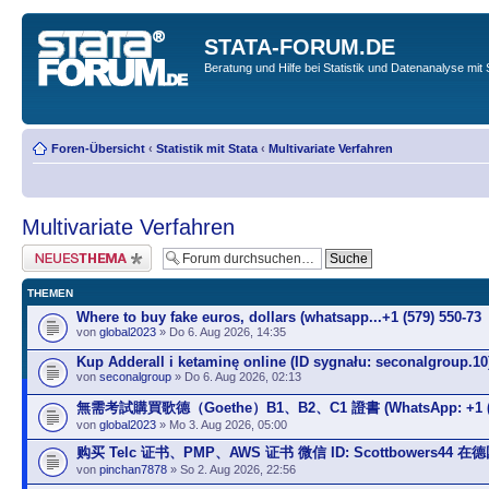
STATA-FORUM.DE
Beratung und Hilfe bei Statistik und Datenanalyse mit 
Foren-Übersicht
‹
Statistik mit Stata
‹
Multivariate Verfahren
Multivariate Verfahren
Neues Thema erstellen
THEMEN
Where to buy fake euros, dollars (whatsapp...+1 (579) 550-73
von
global2023
» Do 6. Aug 2026, 14:35
Kup Adderall i ketaminę online (ID sygnału: seconalgroup.10
von
seconalgroup
» Do 6. Aug 2026, 02:13
無需考試購買歌德（Goethe）B1、B2、C1 證書 (WhatsApp: +1 (579)
von
global2023
» Mo 3. Aug 2026, 05:00
购买 Telc 证书、PMP、AWS 证书 微信 ID: Scottbowers44 在
von
pinchan7878
» So 2. Aug 2026, 22:56