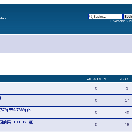
Stata
Erweiterte Suc
ANTWORTEN
ZUGRIF
0
3
)
0
17
 550-7389) (h
0
48
德国购买 TELC B1 证
0
19