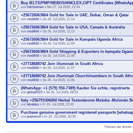
Buy IELTS/PMP/NEBOSH/NCLEX,CIPT Certificates (WhatsApp
von
foltzbutman
» Mo 27. Jul 2026, 23:34
+256726063864 Gold for Sale in UAE, Dubai, Oman & Qatar
von
medi666
» So 26. Jul 2026, 11:13
+256726063864 Gold for Sale in USA, Canada & Australia
von
medi666
» So 26. Jul 2026, 11:12
+256726063864 Gold for Sale in Kampala Uganda Africa
von
medi666
» So 26. Jul 2026, 11:09
+256726063864 Gold Shipping & Exporters in kampala Ugand
von
medi666
» So 26. Jul 2026, 11:08
+27718688742 Join illuminati in South Africa
von
medi666
» So 26. Jul 2026, 11:07
+27718688742 Join illuminati Church/members in South Afri
von
medi666
» So 26. Jul 2026, 11:06
(WhatsApp: +1 (579) 550-7389) Kaufen Sie echte, registrierte
von
global2023
» Sa 25. Jul 2026, 08:53
Italy +256793306060 Herbal Testosterone Mutuba -Mulondo 
von
lakalaka
» Fr 24. Jul 2026, 22:41
Purchase genuine government registered passports [whatsa
von
jeannevol
» Fr 24. Jul 2026, 20:35
Themen der letzten 