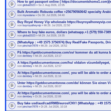
How to get passport online ( https://documentshome1.com)(
von
global2023
» So 2. Aug 2026, 22:05
Bulk Aromatic Robusta coffee +256790560642 specialty Arabi
von
mywulana
» Do 30. Jul 2026, 04:40
Buy Royal Honey Vip wholesale https://buyroyalhoneyvip.c
von
buyroyalheyvip
» Mi 29. Jul 2026, 22:50
Where to buy fake euros, dollars (whatsapp.+1 (579) 550-7389
von
global2023
» Mi 29. Jul 2026, 19:35
(WhatsApp : +49 1575 3756974) Buy Real/Fake Passports, Dri
von
pinchan7878
» Mi 29. Jul 2026, 16:52
På https://getdocumentsnow.com/sv/ kommer du att kunna b
von
dembey
» Mi 29. Jul 2026, 13:17
A https://getdocumentsnow.com/hu/ oldalon vízumbélyeget,
von
dembey
» Mi 29. Jul 2026, 12:57
At https://getdocumentsnow.com/, you will be able to order 
von
dembey
» Mi 29. Jul 2026, 11:16
Unter https://getdocumentsnow.com/de/ können Sie einen V
von
dembey
» Mi 29. Jul 2026, 00:07
At https://getdocumentsnow.com/, you will be able to order 
von
dembey
» Di 28. Jul 2026, 22:08
Buy fake usd/aud/cad/RMB/euros/CNY/ (WhatsApp : +49 1575
von
pinchan7878
» Di 28. Jul 2026, 10:18