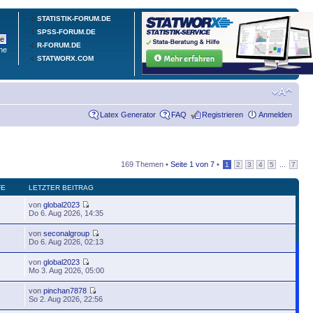
STATISTIK-FORUM.DE
SPSS-FORUM.DE
R-FORUM.DE
he
STATWORX.COM
Latex Generator
FAQ
Registrieren
Anmelden
169 Themen •
Seite
1
von
7
•
...
1
2
3
4
5
7
FE
LETZTER BEITRAG
von
global2023
Do 6. Aug 2026, 14:35
von
seconalgroup
Do 6. Aug 2026, 02:13
von
global2023
Mo 3. Aug 2026, 05:00
von
pinchan7878
So 2. Aug 2026, 22:56