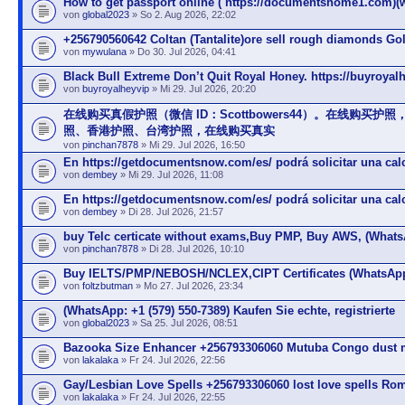
How to get passport online ( https://documentshome1.com)(
von
global2023
» So 2. Aug 2026, 22:02
+256790560642 Coltan (Tantalite)ore sell rough diamonds Go
von
mywulana
» Do 30. Jul 2026, 04:41
Black Bull Extreme Don’t Quit Royal Honey. https://buyroyal
von
buyroyalheyvip
» Mi 29. Jul 2026, 20:20
在线购买真假护照（微信 ID：Scottbowers44）。在线购买护
照、香港护照、台湾护照，在线购买真实
von
pinchan7878
» Mi 29. Jul 2026, 16:50
En https://getdocumentsnow.com/es/ podrá solicitar una cal
von
dembey
» Mi 29. Jul 2026, 11:08
En https://getdocumentsnow.com/es/ podrá solicitar una cal
von
dembey
» Di 28. Jul 2026, 21:57
buy Telc certicate without exams,Buy PMP, Buy AWS, (What
von
pinchan7878
» Di 28. Jul 2026, 10:10
Buy IELTS/PMP/NEBOSH/NCLEX,CIPT Certificates (WhatsApp
von
foltzbutman
» Mo 27. Jul 2026, 23:34
(WhatsApp: +1 (579) 550-7389) Kaufen Sie echte, registrierte
von
global2023
» Sa 25. Jul 2026, 08:51
Bazooka Size Enhancer +256793306060 Mutuba Congo dust 
von
lakalaka
» Fr 24. Jul 2026, 22:56
Gay/Lesbian Love Spells +256793306060 lost love spells Ro
von
lakalaka
» Fr 24. Jul 2026, 22:55