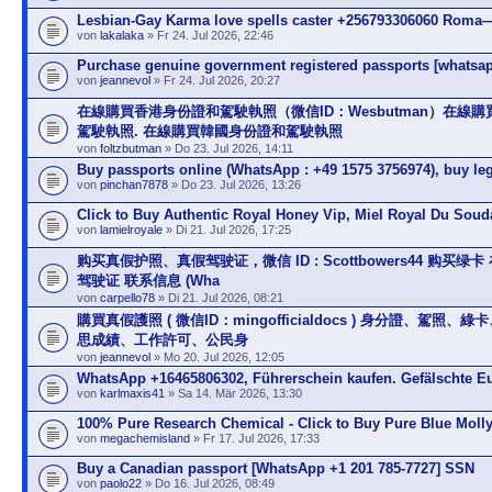
Lesbian-Gay Karma love spells caster +256793306060 Roma—
von
lakalaka
» Fr 24. Jul 2026, 22:46
Purchase genuine government registered passports [whatsa
von
jeannevol
» Fr 24. Jul 2026, 20:27
在線購買香港身份證和駕駛執照（微信ID：Wesbutman）在線
駕駛執照. 在線購買韓國身份證和駕駛執照
von
foltzbutman
» Do 23. Jul 2026, 14:11
Buy passports online (WhatsApp : +49 1575 3756974), buy leg
von
pinchan7878
» Do 23. Jul 2026, 13:26
Click to Buy Authentic Royal Honey Vip, Miel Royal Du Soud
von
lamielroyale
» Di 21. Jul 2026, 17:25
购买真假护照、真假驾驶证，微信 ID : Scottbowers44 购买绿
驾驶证 联系信息 (Wha
von
carpello78
» Di 21. Jul 2026, 08:21
購買真假護照 ( 微信ID：mingofficialdocs ) 身分證、駕照、
思成績、工作許可、公民身
von
jeannevol
» Mo 20. Jul 2026, 12:05
WhatsApp +16465806302, Führerschein kaufen. Gefälschte E
von
karlmaxis41
» Sa 14. Mär 2026, 13:30
100% Pure Research Chemical - Click to Buy Pure Blue Moll
von
megachemisland
» Fr 17. Jul 2026, 17:33
Buy a Canadian passport [WhatsApp +1 201 785-7727] SSN
von
paolo22
» Do 16. Jul 2026, 08:49