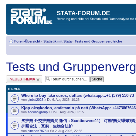
STATA-FORUM.DE
Beratung und Hilfe bei Statistik und Datenanalyse mit 
Foren-Übersicht
‹
Statistik mit Stata
‹
Tests und Gruppenvergleiche
Tests und Gruppenverg
Neues Thema erstellen
THEMEN
Where to buy fake euros, dollars (whatsapp...+1 (579) 550-73
von
global2023
» Do 6. Aug 2026, 10:26
Kjøp oksykodon, amfetamin på nett (WhatsApp: +4473863646
von
seconalgroup
» Do 6. Aug 2026, 02:15
买护照 外交护照购买 微信：Scottbowers44） 订购/购买/获取/
护照合法，真实，生物合法护
von
pinchan7878
» So 2. Aug 2026, 22:55