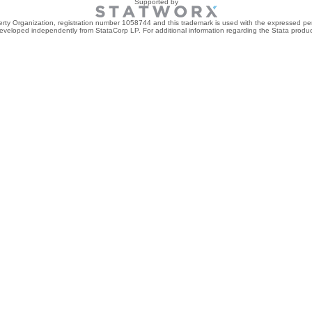
Supported by
perty Organization, registration number 1058744 and this trademark is used with the expressed per
developed independently from StataCorp LP. For additional information regarding the Stata product