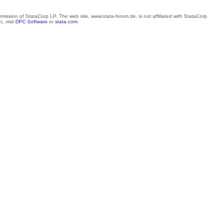
mission of StataCorp LP. The web site, www.stata-forum.de, is not affiliated with StataCorp
, visit
DPC Software
or
stata.com
.