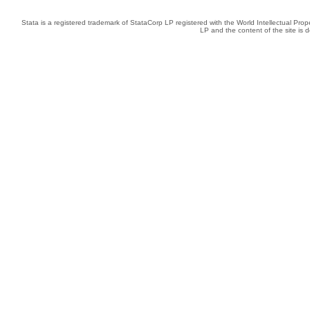
Stata is a registered trademark of StataCorp LP registered with the World Intellectual Pro
LP and the content of the site is 