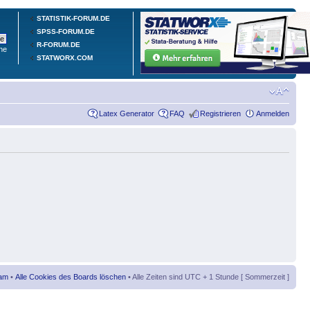
STATISTIK-FORUM.DE
SPSS-FORUM.DE
R-FORUM.DE
he
STATWORX.COM
Latex Generator
FAQ
Registrieren
Anmelden
am
•
Alle Cookies des Boards löschen
• Alle Zeiten sind UTC + 1 Stunde [ Sommerzeit ]