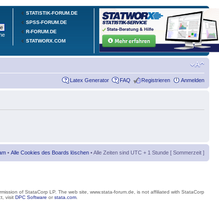
STATISTIK-FORUM.DE
SPSS-FORUM.DE
R-FORUM.DE
he
STATWORX.COM
Latex Generator
FAQ
Registrieren
Anmelden
am
•
Alle Cookies des Boards löschen
• Alle Zeiten sind UTC + 1 Stunde [ Sommerzeit ]
mission of StataCorp LP. The web site, www.stata-forum.de, is not affiliated with StataCorp
, visit
DPC Software
or
stata.com
.