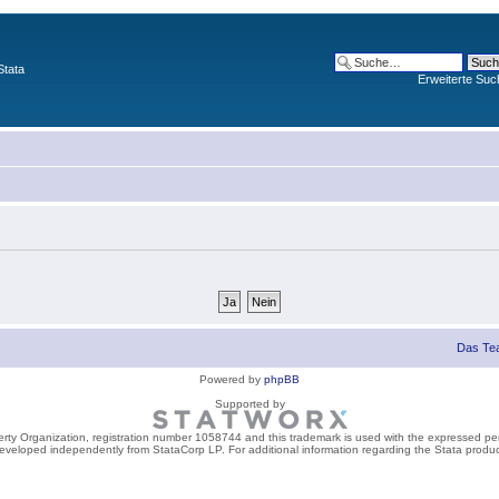
Stata
Erweiterte Suc
Das Te
Powered by
phpBB
Supported by
perty Organization, registration number 1058744 and this trademark is used with the expressed per
developed independently from StataCorp LP. For additional information regarding the Stata product