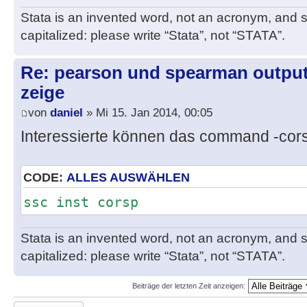
forv c = `r1'/3 {
Stata is an invented word, not an acronym, and sh
mat C[`r', `c'] = Rho[`r', `
capitalized: please write “Stata”, not “STATA”.
}
Re: pearson und spearman outputs
}
zeige
matlist C
von
daniel
» Mi 15. Jan 2014, 00:05
Interessierte können das command -cors
CODE:
ALLES AUSWÄHLEN
ssc inst corsp
Stata is an invented word, not an acronym, and sh
capitalized: please write “Stata”, not “STATA”.
Beiträge der letzten Zeit anzeigen:
Antwort erstellen