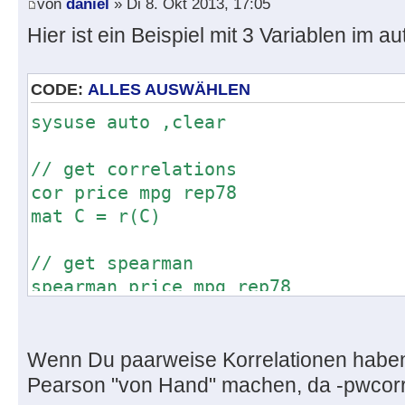
von
daniel
» Di 8. Okt 2013, 17:05
Hier ist ein Beispiel mit 3 Variablen im a
CODE:
ALLES AUSWÄHLEN
sysuse auto ,clear
// get correlations
cor price mpg rep78
mat C = r(C)
// get spearman
spearman price mpg rep78
mat Rho = r(Rho)
// put them together
Wenn Du paarweise Korrelationen haben 
forv r = 1/3 {
Pearson "von Hand" machen, da -pwcorr-
loc r1 = `r' + 1