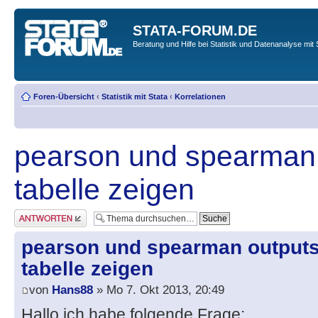
STATA-FORUM.DE
Beratung und Hilfe bei Statistik und Datenanalyse mit 
Foren-Übersicht
‹
Statistik mit Stata
‹
Korrelationen
pearson und spearman 
tabelle zeigen
Antwort erstellen
pearson und spearman outputs 
tabelle zeigen
von
Hans88
» Mo 7. Okt 2013, 20:49
Hallo ich habe folgende Frage: