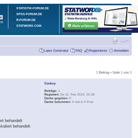
STATISTIK-FORUM.DE
SPSS-FORUM.DE
R-FORUM.DE
he
STATWORX.COM
Latex Generator
FAQ
Registrieren
Anmelden
1 Beitrag • Seite
1
von
1
Cookey
Beiträge:
1
Registriert:
Do 11. Feb 2016, 20:38
Danke gegeben:
0
Danke bekommen:
0 mal in 0 Post
ert behandelt
kaliert behandelt