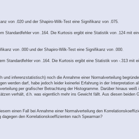
ikanz von .020 und der Shapiro-Wilk-Test eine Signifikanz von .075.
nem Standardfehler von .164. Die Kurtosis ergibt eine Statistik von .124 mit e
ifikanz von .000 und der Shapiro-Wilk-Test eine Signifikanz von .000.
nem Standardfehler von .164. Die Kurtosis ergibt eine Statistik von -.313 mit 
h und inferenzstatistisch) noch die Annahme einer Normalverteilung begründe
en werden darf, habe jedoch leider keinerlei Erfahrung in der Interpretation al
erteilung per grafischer Betrachtung der Histogramme. Darüber hinaus weiß i
tzen verhält, d.h. was eigentlich mehr ins Gewicht fällt. Aus diesen beiden 
 diesem einen Fall bei Annahme einer Normalverteilung den Korrelationskoeffiz
g dagegen den Korrelationskoeffizienten nach Spearman?