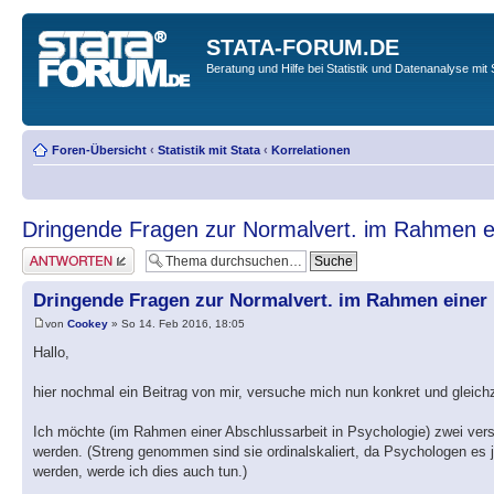
STATA-FORUM.DE
Beratung und Hilfe bei Statistik und Datenanalyse mit 
Foren-Übersicht
‹
Statistik mit Stata
‹
Korrelationen
Dringende Fragen zur Normalvert. im Rahmen ei
Antwort erstellen
Dringende Fragen zur Normalvert. im Rahmen einer 
von
Cookey
» So 14. Feb 2016, 18:05
Hallo,
hier nochmal ein Beitrag von mir, versuche mich nun konkret und gleich
Ich möchte (im Rahmen einer Abschlussarbeit in Psychologie) zwei versch
werden. (Streng genommen sind sie ordinalskaliert, da Psychologen es je
werden, werde ich dies auch tun.)