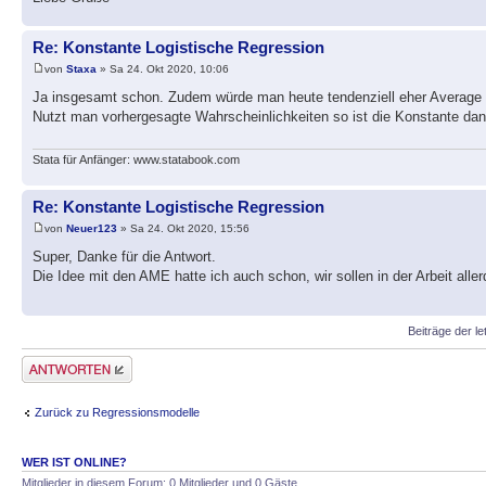
Re: Konstante Logistische Regression
von
Staxa
» Sa 24. Okt 2020, 10:06
Ja insgesamt schon. Zudem würde man heute tendenziell eher Average Mar
Nutzt man vorhergesagte Wahrscheinlichkeiten so ist die Konstante dan
Stata für Anfänger: www.statabook.com
Re: Konstante Logistische Regression
von
Neuer123
» Sa 24. Okt 2020, 15:56
Super, Danke für die Antwort.
Die Idee mit den AME hatte ich auch schon, wir sollen in der Arbeit alle
Beiträge der le
Antwort erstellen
Zurück zu Regressionsmodelle
WER IST ONLINE?
Mitglieder in diesem Forum: 0 Mitglieder und 0 Gäste