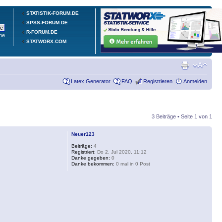
STATISTIK-FORUM.DE
SPSS-FORUM.DE
R-FORUM.DE
he
STATWORX.COM
Latex Generator
FAQ
Registrieren
Anmelden
3 Beiträge • Seite
1
von
1
Neuer123
Beiträge:
4
Registriert:
Do 2. Jul 2020, 11:12
Danke gegeben:
0
Danke bekommen:
0 mal in 0 Post