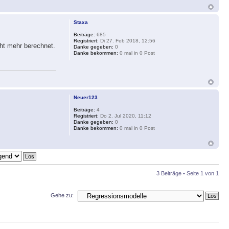
Staxa
Beiträge:
685
Registriert:
Di 27. Feb 2018, 12:56
cht mehr berechnet.
Danke gegeben:
0
Danke bekommen:
0 mal in 0 Post
Neuer123
Beiträge:
4
Registriert:
Do 2. Jul 2020, 11:12
Danke gegeben:
0
Danke bekommen:
0 mal in 0 Post
3 Beiträge • Seite
1
von
1
Gehe zu: