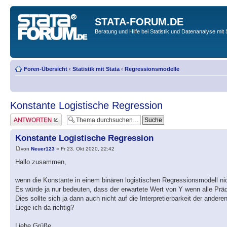
STATA-FORUM.DE
Beratung und Hilfe bei Statistik und Datenanalyse mit 
Foren-Übersicht
‹
Statistik mit Stata
‹
Regressionsmodelle
Konstante Logistische Regression
Antwort erstellen
Konstante Logistische Regression
von
Neuer123
» Fr 23. Okt 2020, 22:42
Hallo zusammen,
wenn die Konstante in einem binären logistischen Regressionsmodell nich
Es würde ja nur bedeuten, dass der erwartete Wert von Y wenn alle Prädik
Dies sollte sich ja dann auch nicht auf die Interpretierbarkeit der ande
Liege ich da richtig?
Liebe Grüße