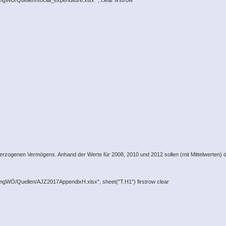
ngWÖ/Quellen/social_expenditure.xlsx" , clear firstrow
terzogenen Vermögens. Anhand der Werte für 2008, 2010 und 2012 sollen (mit Mittelwerten) d
lungWÖ/Quellen/AJZ2017AppendixH.xlsx", sheet("T.H1") firstrow clear