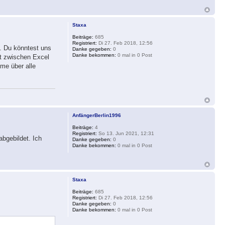
Staxa
Beiträge:
685
Registriert:
Di 27. Feb 2018, 12:56
t. Du könntest uns
Danke gegeben:
0
Danke bekommen:
0 mal in 0 Post
ht zwischen Excel
me über alle
AnfängerBerlin1996
Beiträge:
4
Registriert:
So 13. Jun 2021, 12:31
abgebildet. Ich
Danke gegeben:
0
Danke bekommen:
0 mal in 0 Post
Staxa
Beiträge:
685
Registriert:
Di 27. Feb 2018, 12:56
Danke gegeben:
0
Danke bekommen:
0 mal in 0 Post