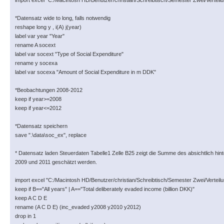
import excel "C:/Macintosh HD/Benutzer/christian/Schreibtisch/Semester Zwei/Verteilu
*Datensatz wide to long, falls notwendig
reshape long y , i(A) j(year)
label var year "Year"
rename A socext
label var socext "Type of Social Expenditure"
rename y socexa
label var socexa "Amount of Social Expenditure in m DDK"
*Beobachtungen 2008-2012
keep if year>=2008
keep if year<=2012
*Datensatz speichern
save ".\data\soc_ex", replace
* Datensatz laden Steuerdaten Tabelle1 Zelle B25 zeigt die Summe des absichtlich hin
2009 und 2011 geschätzt werden.
import excel "C:/Macintosh HD/Benutzer/christian/Schreibtisch/Semester Zwei/Vertei
keep if B=="All years" | A=="Total deliberately evaded income (billion DKK)"
keep A C D E
rename (A C D E) (inc_evaded y2008 y2010 y2012)
drop in 1