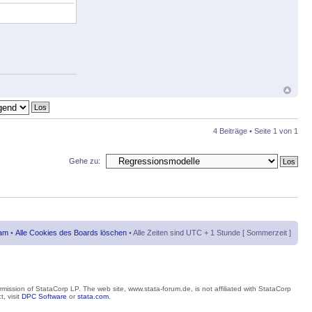
4 Beiträge • Seite
1
von
1
Gehe zu:
am
•
Alle Cookies des Boards löschen
• Alle Zeiten sind UTC + 1 Stunde [ Sommerzeit ]
mission of StataCorp LP. The web site, www.stata-forum.de, is not affiliated with StataCorp
, visit
DPC Software
or
stata.com
.