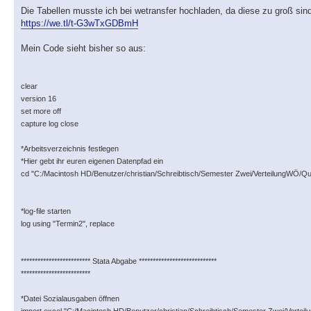
Die Tabellen musste ich bei wetransfer hochladen, da diese zu groß sind
https://we.tl/t-G3wTxGDBmH
Mein Code sieht bisher so aus:
clear
version 16
set more off
capture log close
*Arbeitsverzeichnis festlegen
*Hier gebt ihr euren eigenen Datenpfad ein
cd "C:/Macintosh HD/Benutzer/christian/Schreibtisch/Semester Zwei/VerteilungWÖ/Qu
*log-file starten
log using "Termin2", replace
************************* Stata Abgabe ****************************
*************************
*Datei Sozialausgaben öffnen