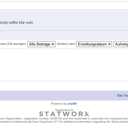
zip sollte klar sein.
tzten Zeit anzeigen:
Sortiere nach
Das Te
Powered by
phpBB
Supported by
perty Organization, registration number 1058744 and this trademark is used with the expressed per
developed independently from StataCorp LP. For additional information regarding the Stata product