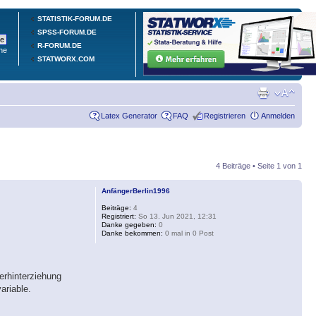
STATISTIK-FORUM.DE
SPSS-FORUM.DE
R-FORUM.DE
he
STATWORX.COM
Latex Generator
FAQ
Registrieren
Anmelden
4 Beiträge • Seite
1
von
1
AnfängerBerlin1996
Beiträge:
4
Registriert:
So 13. Jun 2021, 12:31
Danke gegeben:
0
Danke bekommen:
0 mal in 0 Post
erhinterziehung
ariable.