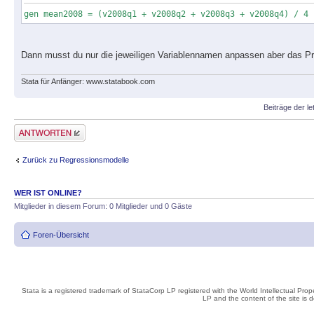
gen mean2008 = (v2008q1 + v2008q2 + v2008q3 + v2008q4) / 4
Dann musst du nur die jeweiligen Variablennamen anpassen aber das Prin
Stata für Anfänger: www.statabook.com
Beiträge der le
Antwort erstellen
Zurück zu Regressionsmodelle
WER IST ONLINE?
Mitglieder in diesem Forum: 0 Mitglieder und 0 Gäste
Foren-Übersicht
Stata is a registered trademark of StataCorp LP registered with the World Intellectual Pro
LP and the content of the site is 