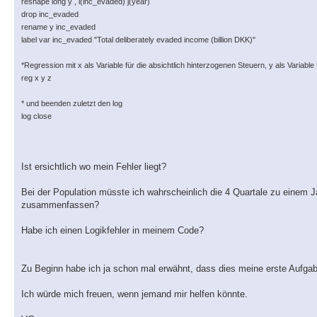
reshape long y , i(inc_evaded) j(year)
drop inc_evaded
rename y inc_evaded
label var inc_evaded "Total deliberately evaded income (billion DKK)"
*Regression mit x als Variable für die absichtlich hinterzogenen Steuern, y als Variable 
reg x y z
* und beenden zuletzt den log
log close
Ist ersichtlich wo mein Fehler liegt?
Bei der Population müsste ich wahrscheinlich die 4 Quartale zu einem 
zusammenfassen?
Habe ich einen Logikfehler in meinem Code?
Zu Beginn habe ich ja schon mal erwähnt, dass dies meine erste Aufgabe
Ich würde mich freuen, wenn jemand mir helfen könnte.