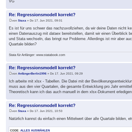
VG
Re: Regressionsmodell korrekt?
von
Staxa
» Do 17. Jun 2021, 09:01
Es ist für uns schwer das nachzuvollziehen, da wir deine Daten nicht ke
einen Datenauszug mit
dataex
bereitstellen, damit wir einen Überblick
und Stata wechseln, das bringt nur Probleme. Allerdings ist mir aber a
Quartale bilden?
Stata für Anfänger: www.statabook.com
Re: Regressionsmodell korrekt?
von
AnfängerBerlin1996
» Do 17. Jun 2021, 09:29
Ich arbeite mit xlsx - Tabellen. Die Datei mit der Bevölkerungsentwicklu
muss aus den vier Quartalen, die gesamte Entwicklung pro Jahr ermitteln 
Theoretisch kann ich das auch manuell in dem xlsx-Dokument erledigen,
Re: Regressionsmodell korrekt?
von
Staxa
» Do 17. Jun 2021, 10:53
Natürlich kannst du einfach einen Mittelwert über alle Quartale bilden, e
CODE:
ALLES AUSWÄHLEN