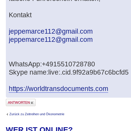
Kontakt
jeppemarce112@gmail.com
jeppemarce112@gmail.com
WhatsApp:+4915510728780
Skype name:live:.cid.9f92a9b67c6bcfd5
https://worldtransdocuments.com
Antwort erstellen
Zurück zu Zeitreihen und Ökonometrie
WER IST ONLINE?