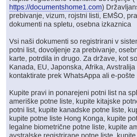
https://documentshome1.com
) Državljan
prebivanje, vizum, rojstni listi, EMŠO, pravi
dokumenti na spletu, osebna izkaznica
Vsi naši dokumenti so registrirani v sis
potni list, dovoljenje za prebivanje, ose
karte, potrdila in drugo. Za države, kot 
Kanada, EU, Japonska, Afrika, Avstralija
kontaktirate prek WhatsAppa ali e-pošte
Kupite pravi in ​​ponarejeni potni list na s
ameriške potne liste, kupite kitajske potn
potni list, kupite kanadske potne liste, k
kupite potne liste Hong Konga, kupite pot
legalne biometrične potne liste, kupite am
avstralske registrirane potne liste, kupite 