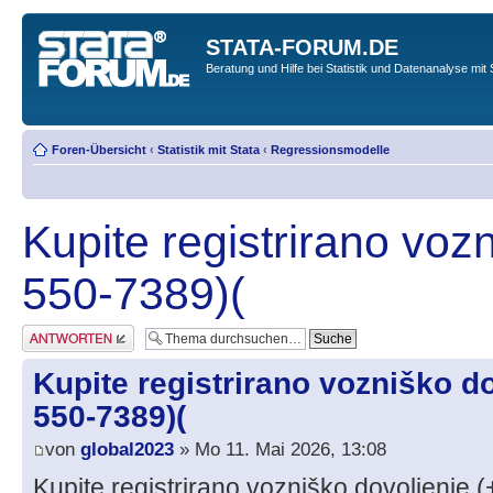
STATA-FORUM.DE
Beratung und Hilfe bei Statistik und Datenanalyse mit 
Foren-Übersicht
‹
Statistik mit Stata
‹
Regressionsmodelle
Kupite registrirano voz
550-7389)(
Antwort erstellen
Kupite registrirano vozniško do
550-7389)(
von
global2023
» Mo 11. Mai 2026, 13:08
Kupite registrirano vozniško dovoljenje 