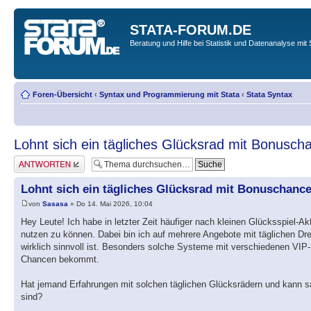
STATA-FORUM.DE
Beratung und Hilfe bei Statistik und Datenanalyse mit 
Foren-Übersicht
‹
Syntax und Programmierung mit Stata
‹
Stata Syntax
Lohnt sich ein tägliches Glücksrad mit Bonusch
Antwort erstellen
Lohnt sich ein tägliches Glücksrad mit Bonuschanc
von
Sasasa
» Do 14. Mai 2026, 10:04
Hey Leute! Ich habe in letzter Zeit häufiger nach kleinen Glücksspiel-
nutzen zu können. Dabei bin ich auf mehrere Angebote mit täglichen D
wirklich sinnvoll ist. Besonders solche Systeme mit verschiedenen VIP
Chancen bekommt.
Hat jemand Erfahrungen mit solchen täglichen Glücksrädern und kann sa
sind?