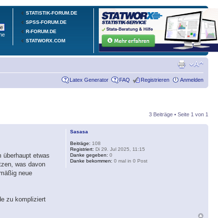
STATISTIK-FORUM.DE
SPSS-FORUM.DE
R-FORUM.DE
he
STATWORX.COM
Latex Generator
FAQ
Registrieren
Anmelden
3 Beiträge • Seite
1
von
1
Sasasa
Beiträge:
108
Registriert:
Di 29. Jul 2025, 11:15
um überhaupt etwas
Danke gegeben:
0
Danke bekommen:
0 mal in 0 Post
ätzen, was davon
lmäßig neue
e zu kompliziert