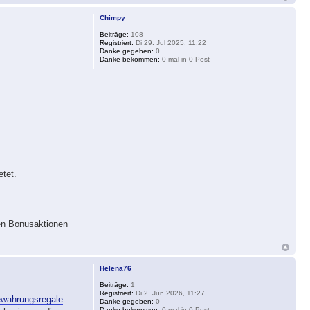
Chimpy
Beiträge:
108
Registriert:
Di 29. Jul 2025, 11:22
Danke gegeben:
0
Danke bekommen:
0 mal in 0 Post
etet.
hen Bonusaktionen
Helena76
Beiträge:
1
Registriert:
Di 2. Jun 2026, 11:27
wahrungsregale
Danke gegeben:
0
Danke bekommen:
0 mal in 0 Post