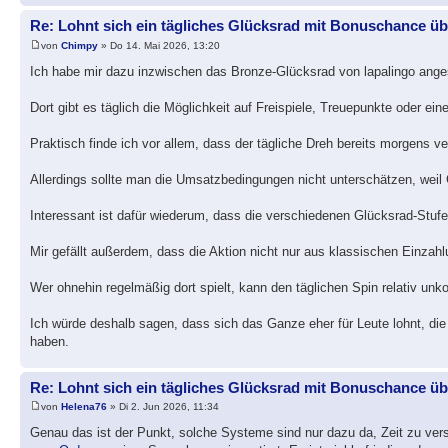
Re: Lohnt sich ein tägliches Glücksrad mit Bonuschance ü
von
Chimpy
» Do 14. Mai 2026, 13:20
Ich habe mir dazu inzwischen das Bronze-Glücksrad von lapalingo ang
Dort gibt es täglich die Möglichkeit auf Freispiele, Treuepunkte oder ei
Praktisch finde ich vor allem, dass der tägliche Dreh bereits morgens v
Allerdings sollte man die Umsatzbedingungen nicht unterschätzen, w
Interessant ist dafür wiederum, dass die verschiedenen Glücksrad-Stu
Mir gefällt außerdem, dass die Aktion nicht nur aus klassischen Einzahl
Wer ohnehin regelmäßig dort spielt, kann den täglichen Spin relativ un
Ich würde deshalb sagen, dass sich das Ganze eher für Leute lohnt, di
haben.
Re: Lohnt sich ein tägliches Glücksrad mit Bonuschance ü
von
Helena76
» Di 2. Jun 2026, 11:34
Genau das ist der Punkt, solche Systeme sind nur dazu da, Zeit zu ve