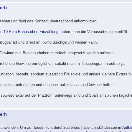
berh
esehen und fand das Konzept überraschend unkompliziert.
nen
10 Euro Bonus ohne Einzahlung
, sofern man die Voraussetzungen erfüllt.
erfügbar ist und direkt im Konto durchgeführt werden kann.
eil Gewinne aus Bonusguthaben mehrfach umgesetzt werden müssen.
fen höhere Gewinne ermöglichen, sobald man im Treueprogramm aufsteigt.
ungsboni besteht, sondern zusätzlich Freispiele und andere kleinere Extras bi
kompliziert mitnehmen und nebenbei auf zusätzliche Gewinne hoffen.
e sowieso aktiv auf der Plattform unterwegs sind und Spaß an solchen täglic
berh
rschwenden. Um zu Hause nicht durchzudrehen, habe ich stattdessen in
Aufbe