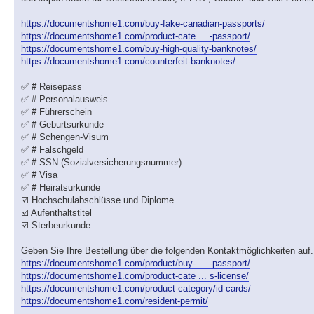
https://documentshome1.com/buy-fake-canadian-passports/
https://documentshome1.com/product-cate ... -passport/
https://documentshome1.com/buy-high-quality-banknotes/
https://documentshome1.com/counterfeit-banknotes/
✅ # Reisepass
✅ # Personalausweis
✅ # Führerschein
✅ # Geburtsurkunde
✅ # Schengen-Visum
✅ # Falschgeld
✅ # SSN (Sozialversicherungsnummer)
✅ # Visa
✅ # Heiratsurkunde
☑️ Hochschulabschlüsse und Diplome
☑️ Aufenthaltstitel
☑️ Sterbeurkunde
Geben Sie Ihre Bestellung über die folgenden Kontaktmöglichkeiten auf. W
https://documentshome1.com/product/buy- ... -passport/
https://documentshome1.com/product-cate ... s-license/
https://documentshome1.com/product-category/id-cards/
https://documentshome1.com/resident-permit/