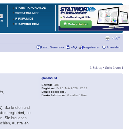
STATISTIK-FORUM.DE
SPSS-FORUM.DE
R-FORUM.DE
he
STATWORX.COM
Latex Generator
FAQ
Registrieren
Anmelden
1 Beitrag • Seite
1
von
1
global2023
Beiträge:
489
Registriert:
Fr 20. Mär 2026, 12:32
ds,
Danke gegeben:
0
Danke bekommen:
0 mal in 0 Post
N), Banknoten und
em registriert; bei
en. Sie brauchen
chien, Australien