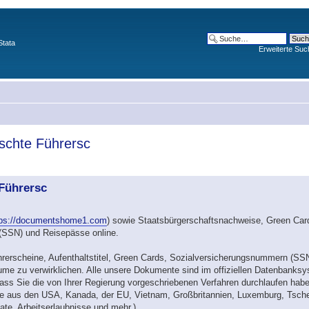
Stata
Erweiterte Suc
lschte Führersc
 Führersc
tps://documentshome1.com
) sowie Staatsbürgerschaftsnachweise, Green Car
 (SSN) und Reisepässe online.
hrerscheine, Aufenthaltstitel, Green Cards, Sozialversicherungsnummern (SS
me zu verwirklichen. Alle unsere Dokumente sind im offiziellen Datenbanksyst
dass Sie die von Ihrer Regierung vorgeschriebenen Verfahren durchlaufen hab
se aus den USA, Kanada, der EU, Vietnam, Großbritannien, Luxemburg, Tsche
ate, Arbeitserlaubnisse und mehr.)