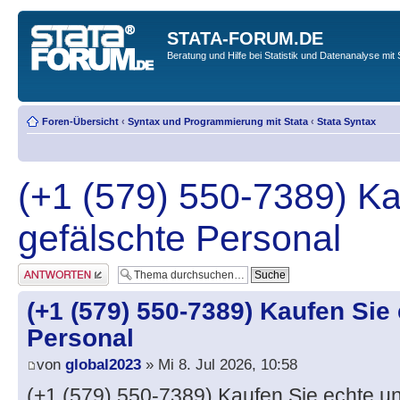
STATA-FORUM.DE
Beratung und Hilfe bei Statistik und Datenanalyse mit 
Foren-Übersicht
‹
Syntax und Programmierung mit Stata
‹
Stata Syntax
(+1 (579) 550-7389) Ka
gefälschte Personal
Antwort erstellen
(+1 (579) 550-7389) Kaufen Sie
Personal
von
global2023
» Mi 8. Jul 2026, 10:58
(+1 (579) 550-7389) Kaufen Sie echte un