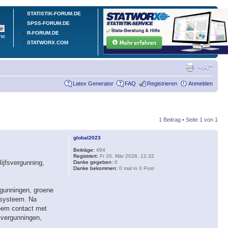
STATISTIK-FORUM.DE
SPSS-FORUM.DE
R-FORUM.DE
he
STATWORX.COM
Latex Generator
FAQ
Registrieren
Anmelden
1 Beitrag • Seite
1
von
1
global2023
Beiträge:
494
Registriert:
Fr 20. Mär 2026, 12:32
lijfsvergunning,
Danke gegeben:
0
Danke bekommen:
0 mal in 0 Post
ergunningen, groene
esysteem. Na
Neem contact met
kvergunningen,