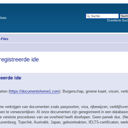
Stata
Erweiterte Suc
Files
egistreerde ide
reerde ide
rten (
https://documentshome1.com
): Burgerschap, groene kaart, visum, verb
ine verkrijgen van documenten zoals paspoorten, visa, rijbewijzen, verblijfsv
n te verwezenlijken. Al onze documenten zijn geregistreerd in een databas
u de vereiste procedures van uw overheid heeft doorlopen. Geen paniek dus. (
emburg, Tsjechië, Australië, Japan, geboorteakten, IELTS-certificaten, wer