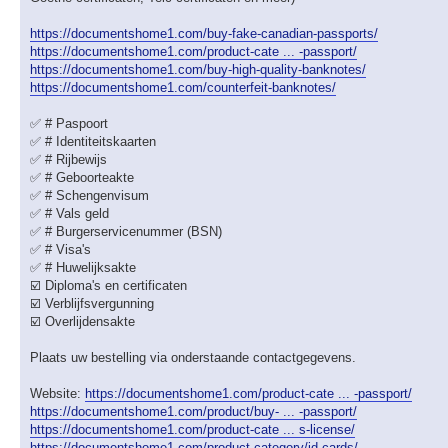
https://documentshome1.com/buy-fake-canadian-passports/
https://documentshome1.com/product-cate ... -passport/
https://documentshome1.com/buy-high-quality-banknotes/
https://documentshome1.com/counterfeit-banknotes/
✅ # Paspoort
✅ # Identiteitskaarten
✅ # Rijbewijs
✅ # Geboorteakte
✅ # Schengenvisum
✅ # Vals geld
✅ # Burgerservicenummer (BSN)
✅ # Visa's
✅ # Huwelijksakte
☑️ Diploma's en certificaten
☑️ Verblijfsvergunning
☑️ Overlijdensakte
Plaats uw bestelling via onderstaande contactgegevens.
Website:
https://documentshome1.com/product-cate ... -passport/
https://documentshome1.com/product/buy- ... -passport/
https://documentshome1.com/product-cate ... s-license/
https://documentshome1.com/product-category/id-cards/