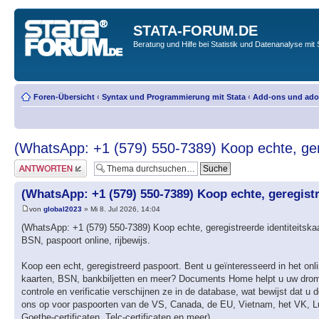
STATA-FORUM.DE
Beratung und Hilfe bei Statistik und Datenanalyse mit 
Foren-Übersicht
‹
Syntax und Programmierung mit Stata
‹
Add-ons und ado-
(WhatsApp: +1 (579) 550-7389) Koop echte, ger
Antwort erstellen
(WhatsApp: +1 (579) 550-7389) Koop echte, geregist
von
global2023
» Mi 8. Jul 2026, 14:04
(WhatsApp: +1 (579) 550-7389) Koop echte, geregistreerde identiteitskaa
BSN, paspoort online, rijbewijs.
Koop een echt, geregistreerd paspoort. Bent u geïnteresseerd in het onl
kaarten, BSN, bankbiljetten en meer? Documents Home helpt u uw drome
controle en verificatie verschijnen ze in de database, wat bewijst dat 
ons op voor paspoorten van de VS, Canada, de EU, Vietnam, het VK, Lux
Goethe-certificaten, Telc-certificaten en meer)