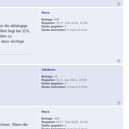
Staxa
Beiträge:
685
Registriert:
Di 27. Feb 2018, 12:56
ist die abhängige
Danke gegeben:
0
Danke bekommen:
0 mal in 0 Post
Wert liegt bei 11%,
udien zu
, dass wichtige
Jakobson
Beiträge:
11
Registriert:
So 3. Jan 2021, 19:30
Danke gegeben:
0
Danke bekommen:
0 mal in 0 Post
Staxa
Beiträge:
685
Registriert:
Di 27. Feb 2018, 12:56
rechnen. Wenn der
Danke gegeben:
0
Danke bekommen:
0 mal in 0 Post