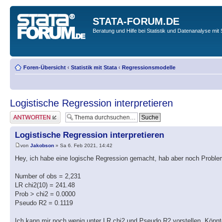
STATA-FORUM.DE
Beratung und Hilfe bei Statistik und Datenanalyse mit 
Foren-Übersicht
‹
Statistik mit Stata
‹
Regressionsmodelle
Logistische Regression interpretieren
Antwort erstellen
Logistische Regression interpretieren
von
Jakobson
» Sa 6. Feb 2021, 14:42
Hey, ich habe eine logische Regression gemacht, hab aber noch Probleme
Number of obs = 2,231
LR chi2(10) = 241.48
Prob > chi2 = 0.0000
Pseudo R2 = 0.1119
Ich kann mir noch wenig unter LR chi2 und Pseudo R2 vorstellen. Könnt