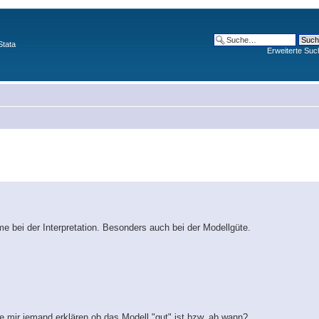
Stata
Erweiterte Suc
 bei der Interpretation. Besonders auch bei der Modellgüte.
e mir jemand erklären ob das Modell "gut" ist bzw. ab wann?