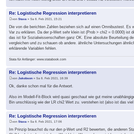
Re: Logistische Regression interpretieren
von
Staxa
» Sa 6. Feb 2021, 15:21
Die von die berichten Zahlen beziehen sich auf einen Omnibustest. Es wi
Var zu erklären. Da der p-Wert sehr klein ist (Prob > chi2 = 0.0000) ist 
das ist für Sozialwissenschaften ganz OK. Eine absolute Beurteilung des
vergleichen und zu schauen ob andere. ähnliche Untersuchungen ähnliche
erklärende Variablen fehlen.
Stata für Anfänger: www.statabook.com
Re: Logistische Regression interpretieren
von
Jakobson
» Sa 6. Feb 2021, 16:39
Ok, danke schon mal für die Antwort.
Also im Modell-Fit-Block wird quasi geschaut wie gut meine unabhängig
Bin unschlüssig wie der LR chi2 Wert zu. verstehen ist (also ist das viel
Re: Logistische Regression interpretieren
von
Staxa
» Sa 6. Feb 2021, 17:06
Im Prinzip brauchst du nur den p-Wert und R2 bewerten, die anderen St