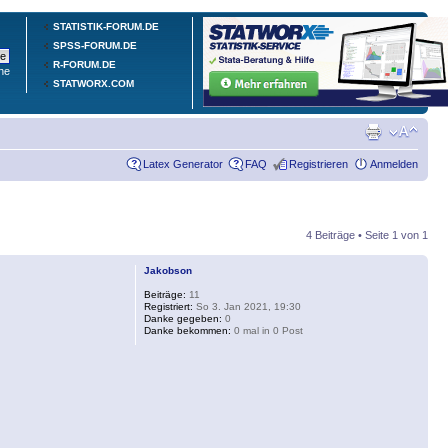
STATISTIK-FORUM.DE
SPSS-FORUM.DE
R-FORUM.DE
he
STATWORX.COM
Latex Generator
FAQ
Registrieren
Anmelden
4 Beiträge • Seite
1
von
1
Jakobson
Beiträge:
11
Registriert:
So 3. Jan 2021, 19:30
Danke gegeben:
0
Danke bekommen:
0 mal in 0 Post