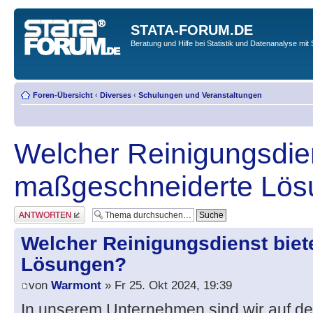
STATA-FORUM.DE
Beratung und Hilfe bei Statistik und Datenanalyse mit 
Foren-Übersicht
‹
Diverses
‹
Schulungen und Veranstaltungen
Welcher Reinigungsdien
maßgeschneiderte Lö
Antwort erstellen
Welcher Reinigungsdienst bie
Lösungen?
von
Warmont
» Fr 25. Okt 2024, 19:39
In unserem Unternehmen sind wir auf d