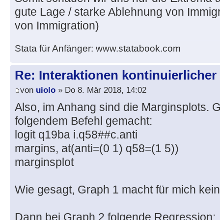
gute Lage / starke Ablehnung von Immig
von Immigration)
Stata für Anfänger: www.statabook.com
Re: Interaktionen kontinuierlicher
von
uiolo
» Do 8. Mär 2018, 14:02
Also, im Anhang sind die Marginsplots. G
folgendem Befehl gemacht:
logit q19ba i.q58##c.anti
margins, at(anti=(0 1) q58=(1 5))
marginsplot
Wie gesagt, Graph 1 macht für mich kein
Dann bei Graph 2 folgende Regression: