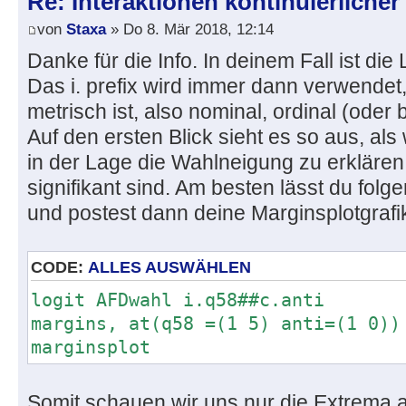
Re: Interaktionen kontinuierlicher
von
Staxa
» Do 8. Mär 2018, 12:14
Danke für die Info. In deinem Fall ist die
Das i. prefix wird immer dann verwendet,
metrisch ist, also nominal, ordinal (oder b
Auf den ersten Blick sieht es so aus, als
in der Lage die Wahlneigung zu erklären,
signifikant sind. Am besten lässt du fo
und postest dann deine Marginsplotgrafi
CODE:
ALLES AUSWÄHLEN
logit AFDwahl i.q58##c.anti
margins, at(q58 =(1 5) anti=(1 0))
marginsplot
Somit schauen wir uns nur die Extrema a