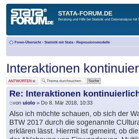
STATA-FORUM.DE
Beratung und Hilfe bei Statistik und Datenanalyse mit 
Foren-Übersicht
‹
Statistik mit Stata
‹
Regressionsmodelle
Interaktionen kontinuier
Antwort erstellen
Re: Interaktionen kontinuierlic
von
uiolo
» Do 8. Mär 2018, 10:33
Also ich möchte schauen, ob sich der Wa
BTW 2017 durch die sogenannte CUltura
erklären lässt. Hiermit ist gemeint, ob d