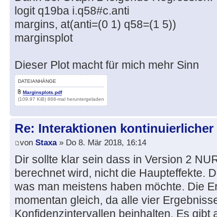
logit q19ba i.q58#c.anti
margins, at(anti=(0 1) q58=(1 5))
marginsplot
Dieser Plot macht für mich mehr Sinn
DATEIANHÄNGE
Marginsplots.pdf
(109.97 KiB) 868-mal heruntergeladen
Re: Interaktionen kontinuierlicher
von
Staxa
» Do 8. Mär 2018, 16:14
Dir sollte klar sein dass in Version 2 NUR
berechnet wird, nicht die Haupteffekte. Da
was man meistens haben möchte. Die Erg
momentan gleich, da alle vier Ergebnisse
Konfidenzintervallen beinhalten. Es gibt a